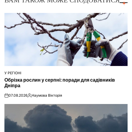
У РЕГІОНІ
ОПУБЛІКУВАТИ
Обрізка рослин у серпні: поради для садівників
У
Дніпра
07.08.2026
Наумова Вікторія
on
Опубліковано