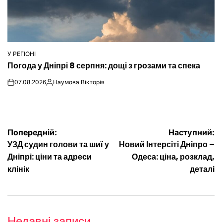
У РЕГІОНІ
ОПУБЛІКУВАТИ
Погода у Дніпрі 8 серпня: дощі з грозами та спека
У
07.08.2026
Наумова Вікторія
on
Опубліковано
Навігація
Попередній:
Наступний:
УЗД судин голови та шиї у
Новий Інтерсіті Дніпро –
записів
Дніпрі: ціни та адреси
Одеса: ціна, розклад,
клінік
деталі
Недавні записи