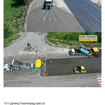
Теґи:
Днепр
,
Павлоград
,
трасса