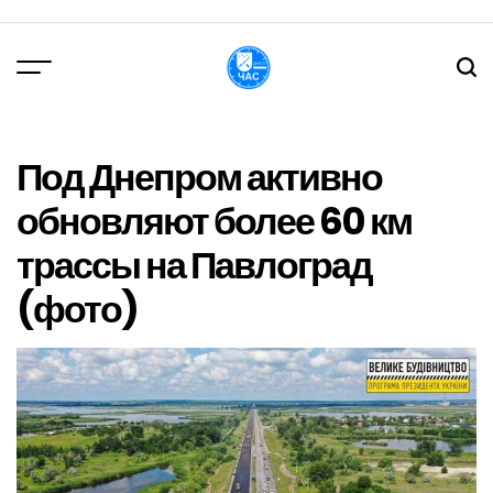
Перейти
до
вмісту
DPChas
Под Днепром активно
обновляют более 60 км
трассы на Павлоград
(фото)