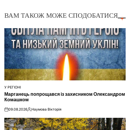
ВАМ ТАКОЖ МОЖЕ СПОДОБАТИСЯ
У РЕГІОНІ
ОПУБЛІКУВАТИ
Марганець попрощався із захисником Олександром
У
Комашком
09.08.2026
Наумова Вікторія
on
Опубліковано