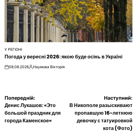
У РЕГІОНІ
ОПУБЛІКУВАТИ
Погода у вересні 2026: якою буде осінь в Україні
У
08.08.2026
Наумова Вікторія
on
Опубліковано
Навігація
Попередній:
Наступний:
Денис Лукашов: «Это
В Никополе разыскивают
записів
большой праздник для
пропавшую 16-летнюю
города Каменское»
девочку с татуировкой
кота (Фото)