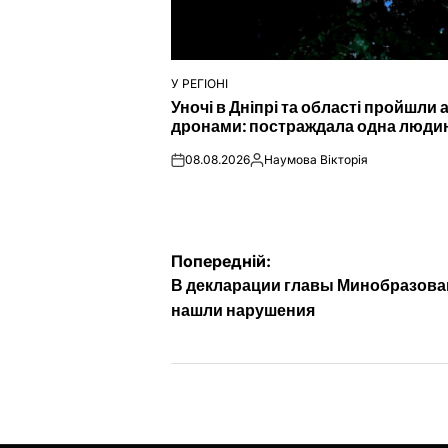
У РЕГІОНІ
ОПУБЛІКУВАТИ
Уночі в Дніпрі та області пройшли 
У
дронами: постраждала одна люди
08.08.2026
Наумова Вікторія
on
Опубліковано
Навігація
Попередній:
В декларации главы Минобразова
записів
нашли нарушения