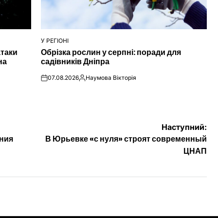
У РЕГІОНІ
ОПУБЛІКУВАТИ
атаки
Обрізка рослин у серпні: поради для
У
на
садівників Дніпра
07.08.2026
Наумова Вікторія
on
Опубліковано
Наступний:
ния
В Юрьевке «с нуля» строят современный
ЦНАП