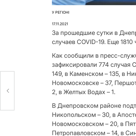
У РЕГІОНІ
ОПУБЛІКУВАТИ
У
17.11.2021
За прошедшие сутки в Днеп
случаев COVID-19. Еще 1810
Как сообщили в пресс-служ
зафиксировали 774 случая CO
149, в Каменском – 135, в Ни
Новомосковске – 37, Першот
2, в Желтых Водах – 1.
ения
В Днепровском районе подт
Никопольском – 30, в Апост
Новомосковском – 20, в Пяти
Петропавловском – 14, в Син