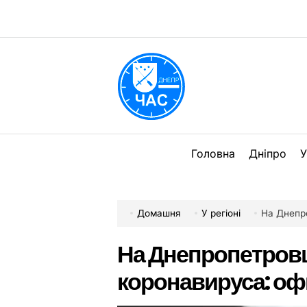
Перейти
до
вмісту
DPChas
Головна
Дніпро
У
Домашня
У регіоні
На Днепропе
На Днепропетров
коронавируса: оф