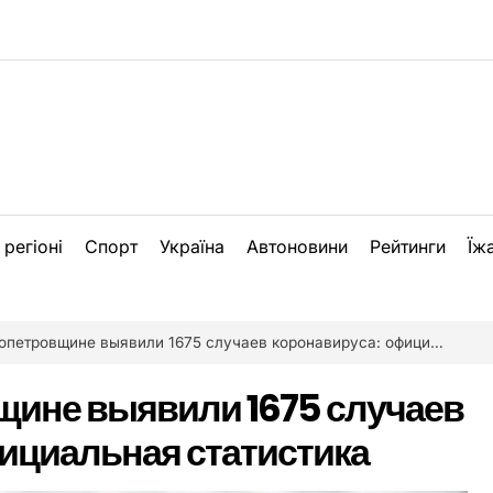
 регіоні
Спорт
Україна
Автоновини
Рейтинги
Їж
тровщине выявили 1675 случаев коронавируса: официальная статистика
щине выявили 1675 случаев
ициальная статистика