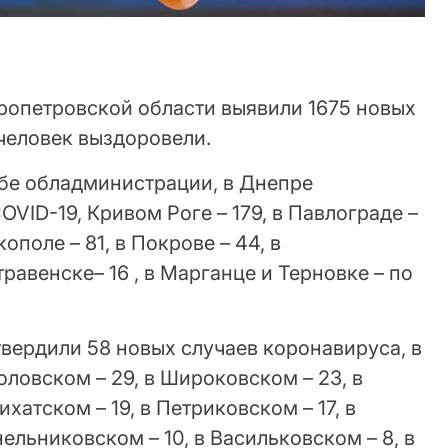
ропетровской области выявили 1675 новых
 человек выздоровели.
бе обладминистрации, в Днепре
VID-19, Кривом Роге – 179, в Павлограде –
кополе – 81, в Покрове – 44, в
равенске– 16 , в Марганце и Терновке – по
вердили 58 новых случаев коронавируса, в
оловском – 29, в Широковском – 23, в
хатском – 19, в Петриковском – 17, в
ельниковском – 10, в Васильковском – 8, в