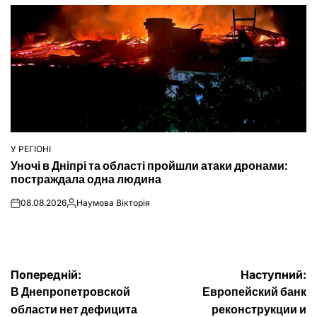
У РЕГІОНІ
ОПУБЛІКУВАТИ
Уночі в Дніпрі та області пройшли атаки дронами:
У
постраждала одна людина
08.08.2026
Наумова Вікторія
on
Опубліковано
Навігація
Попередній:
Наступний:
В Днепропетровской
Европейский банк
записів
области нет дефицита
реконструкции и