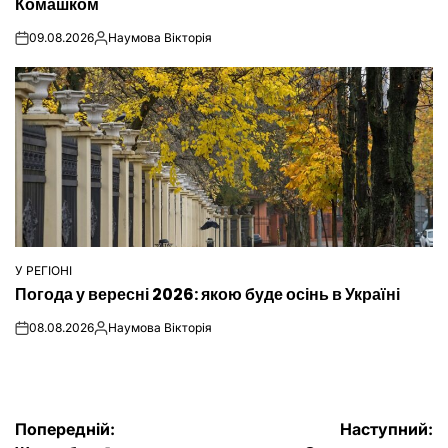
Комашком
09.08.2026
Наумова Вікторія
on
Опубліковано
У РЕГІОНІ
ОПУБЛІКУВАТИ
Погода у вересні 2026: якою буде осінь в Україні
У
08.08.2026
Наумова Вікторія
on
Опубліковано
Навігація
Попередній:
Наступний: