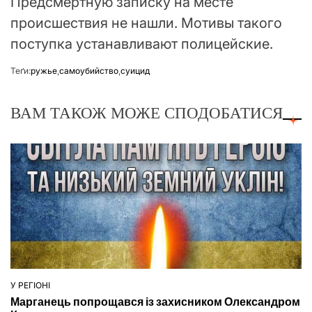
Предсмертную записку на месте
происшествия не нашли. Мотивы такого
поступка устанавливают полицейские.
Теґи:
ружье
,
самоубийство
,
суицид
ВАМ ТАКОЖ МОЖЕ СПОДОБАТИСЯ
У РЕГІОНІ
ОПУБЛІКУВАТИ
Марганець попрощався із захисником Олександром
У