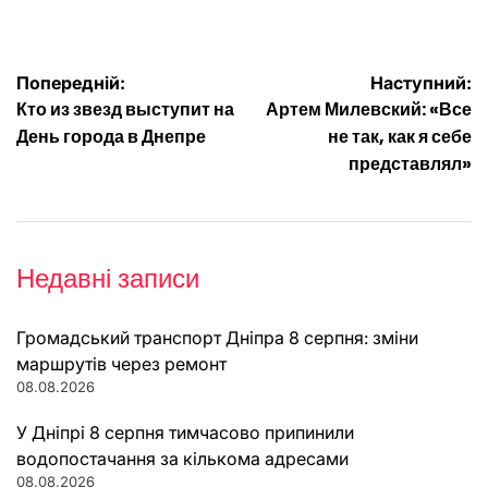
Навігація
Попередній:
Наступний:
Кто из звезд выступит на
Артем Милевский: «Все
записів
День города в Днепре
не так, как я себе
представлял»
Недавні записи
Громадський транспорт Дніпра 8 серпня: зміни
маршрутів через ремонт
08.08.2026
У Дніпрі 8 серпня тимчасово припинили
водопостачання за кількома адресами
08.08.2026