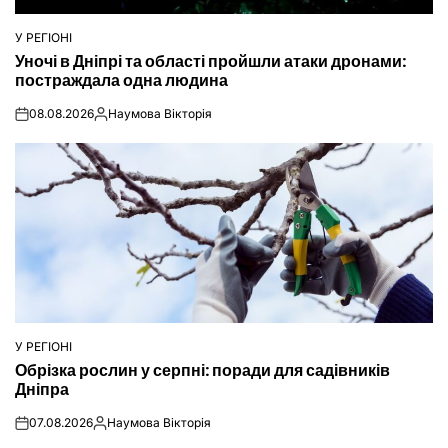
У РЕГІОНІ
ОПУБЛІКУВАТИ
Уночі в Дніпрі та області пройшли атаки дронами:
У
постраждала одна людина
08.08.2026
Наумова Вікторія
on
Опубліковано
У РЕГІОНІ
ОПУБЛІКУВАТИ
Обрізка рослин у серпні: поради для садівників
У
Дніпра
07.08.2026
Наумова Вікторія
on
Опубліковано