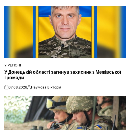
У РЕГІОНІ
ОПУБЛІКУВАТИ
У Донецькій області загинув захисник з Межівської
У
громади
07.08.2026
Наумова Вікторія
on
Опубліковано