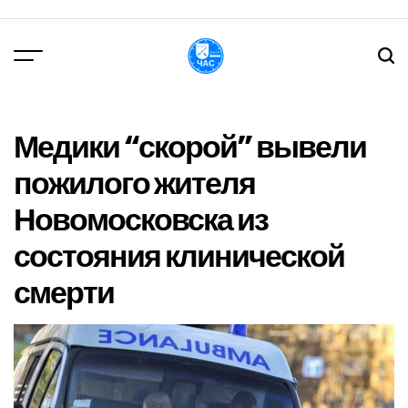
Перейти
до
вмісту
DPChas
Медики “скорой” вывели
пожилого жителя
Новомосковска из
состояния клинической
смерти