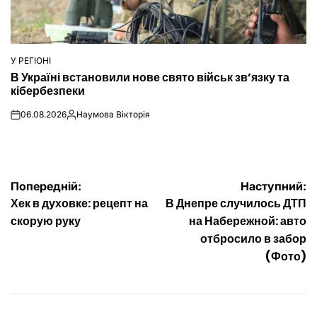
У РЕГІОНІ
ОПУБЛІКУВАТИ
В Україні встановили нове свято військ зв’язку та
У
кібербезпеки
06.08.2026
Наумова Вікторія
on
Опубліковано
Навігація
Попередній:
Наступний:
Хек в духовке: рецепт на
В Днепре случилось ДТП
записів
скорую руку
на Набережной: авто
отбросило в забор
(Фото)