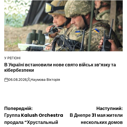
У РЕГІОНІ
ОПУБЛІКУВАТИ
В Україні встановили нове свято військ зв’язку та
У
кібербезпеки
06.08.2026
Наумова Вікторія
on
Опубліковано
Навігація
Попередній:
Наступний:
Группа Kalush Orchestra
В Днепре 31 мая жители
записів
продала “Хрустальный
нескольких домов