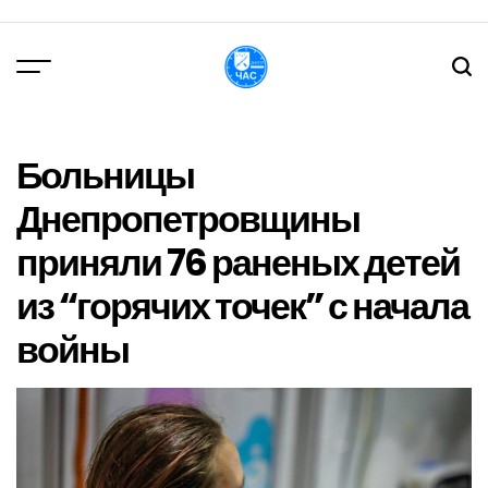
Перейти
до
вмісту
DPChas
Больницы
Днепропетровщины
приняли 76 раненых детей
из “горячих точек” с начала
войны