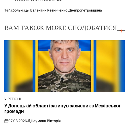
Теґи:
больницы
,
Валентин Резниченко
,
Днепропетровщина
ВАМ ТАКОЖ МОЖЕ СПОДОБАТИСЯ
У РЕГІОНІ
ОПУБЛІКУВАТИ
У Донецькій області загинув захисник з Межівської
У
громади
07.08.2026
Наумова Вікторія
on
Опубліковано