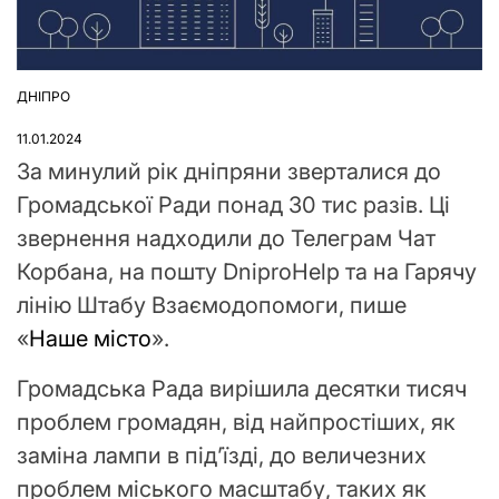
ДНІПРО
ОПУБЛІКУВАТИ
У
11.01.2024
За минулий рік дніпряни зверталися до
Громадської Ради понад 30 тис разів. Ці
звернення надходили до Телеграм Чат
Корбана, на пошту DniproHelp та на Гарячу
лінію Штабу Взаємодопомоги, пише
«
Наше місто
».
Громадська Рада вирішила десятки тисяч
проблем громадян, від найпростіших, як
заміна лампи в під’їзді, до величезних
проблем міського масштабу, таких як