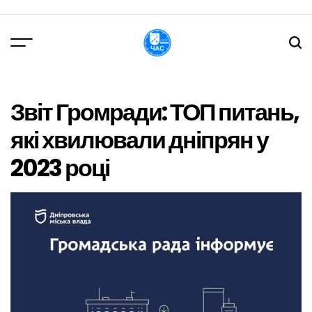
Перейти
до
вмісту
DPChas
Звіт Громради: ТОП питань,
які хвилювали дніпрян у
2023 році