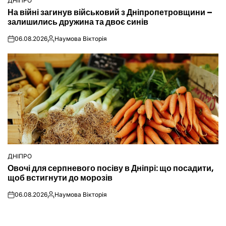
ДНІПРО
ОПУБЛІКУВАТИ
На війні загинув військовий з Дніпропетровщини –
У
залишились дружина та двоє синів
06.08.2026
Наумова Вікторія
on
Опубліковано
ДНІПРО
ОПУБЛІКУВАТИ
Овочі для серпневого посіву в Дніпрі: що посадити,
У
щоб встигнути до морозів
06.08.2026
Наумова Вікторія
on
Опубліковано