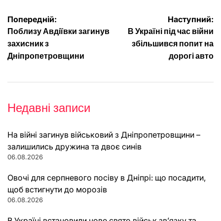
Навігація
Попередній:
Наступний:
Поблизу Авдіївки загинув
В Україні під час війни
записів
захисник з
збільшився попит на
Дніпропетровщини
дорогі авто
Недавні записи
На війні загинув військовий з Дніпропетровщини –
залишились дружина та двоє синів
06.08.2026
Овочі для серпневого посіву в Дніпрі: що посадити,
щоб встигнути до морозів
06.08.2026
В Україні встановили нове свято військ зв’язку та