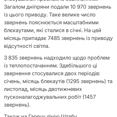
Загалом дніпряни подали 10 970 звернень
із цього приводу. Таке велике число
звернень пояснюється масштабними
блєкаутами, які сталися в січні. На цей
місяць припадає 7485 звернень із приводу
відсутності світла.
3 835 звернень надходило щодо проблем
із теплопостачанням. Здебільшого ці
звернення стосувалися двох періодів:
січень, місяць блекаутів (1295 звернень) та
листопад, місяць двотижневих
пусконалагоджувальних робіт (1457
звернень).
Також на Гарячу лінію Штабу