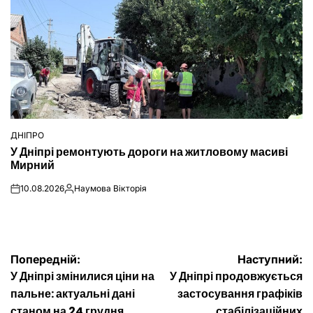
ДНІПРО
ОПУБЛІКУВАТИ
У Дніпрі ремонтують дороги на житловому масиві
У
Мирний
10.08.2026
Наумова Вікторія
on
Опубліковано
Навігація
Попередній:
Наступний:
У Дніпрі змінилися ціни на
У Дніпрі продовжується
записів
пальне: актуальні дані
застосування графіків
станом на 24 грудня
стабілізаційних