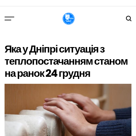
Перейти
до
вмісту
DPChas
Яка у Дніпрі ситуація з
теплопостачанням станом
на ранок 24 грудня