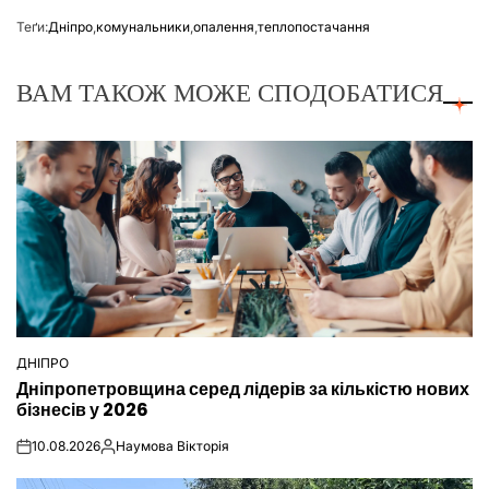
Теґи:
Дніпро
,
комунальники
,
опалення
,
теплопостачання
ВАМ ТАКОЖ МОЖЕ СПОДОБАТИСЯ
ДНІПРО
ОПУБЛІКУВАТИ
Дніпропетровщина серед лідерів за кількістю нових
У
бізнесів у 2026
10.08.2026
Наумова Вікторія
on
Опубліковано