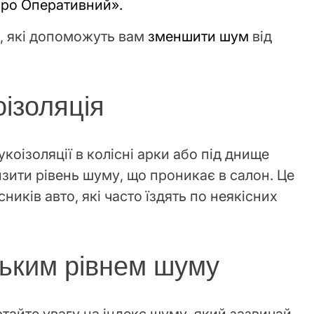
про Оперативний».
в, які допоможуть вам
зменшити шум
від
оізоляція
коізоляції в колісні арки або під днище
зити рівень шуму, що проникає в салон. Це
ників авто, які часто їздять по неякісних
зьким рівнем шуму