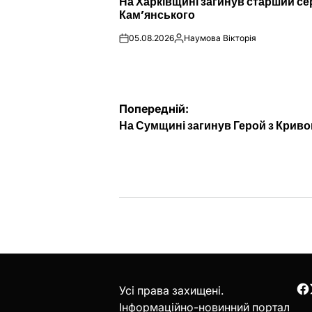
На Харківщині загинув старший се
У
Кам’янського
05.08.2026
Наумова Вікторія
on
Опубліковано
Навігація
Попередній:
На Сумщині загинув Герой з Криво
записів
Усі права захищені.
F
Інформаційно-новинний портал