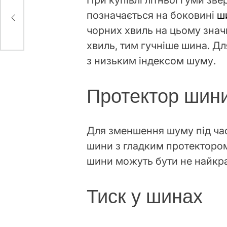
При купівлі літньої гуми зв
позначається на боковині
ш
чорних хвиль на цьому знач
хвиль, тим гучніше шина. Д
з низьким індексом шуму.
Протектор шин
Для зменшення шуму під ча
шини з гладким протектором
шини можуть бути не найкр
Тиск у шинах