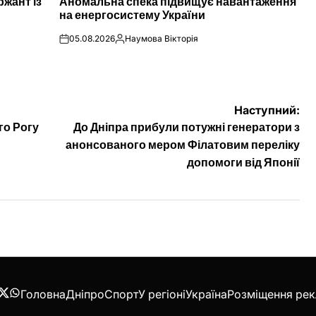
ржант із
Аномальна спека підвищує навантаження
У
на енергосистему України
05.08.2026
Наумова Вікторія
on
Опубліковано
Наступний:
го Рогу
До Дніпра прибули потужні генератори з
анонсованого мером Філатовим переліку
допомоги від Японії
Головна
Дніпро
Спорт
У регіоні
Україна
Розміщення ре
acebook
Twitter
WhatsApp