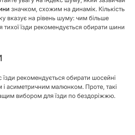
ертайте увагу на індекс шуму, який зазвичай
ини
значком, схожим на динамік. Кількість
ку вказує на рівень шуму: чим більше
ля тихої їзди рекомендується обирати шини
и
с їзди рекомендується обирати шосейні
 і асиметричним малюнком. Проте, такі
ащим вибором для їзди по бездоріжжю.