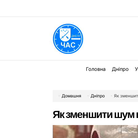
Перейти
до
вмісту
DPChas
Головна
Дніпро
У
Домашня
Дніпро
Як зменшит
Як зменшити шум в