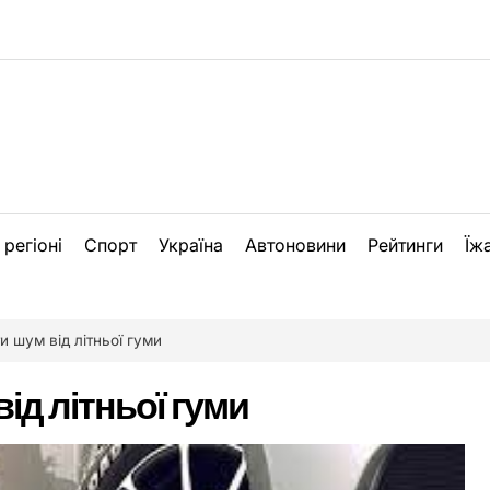
 регіоні
Спорт
Україна
Автоновини
Рейтинги
Їж
и шум від літньої гуми
ід літньої гуми