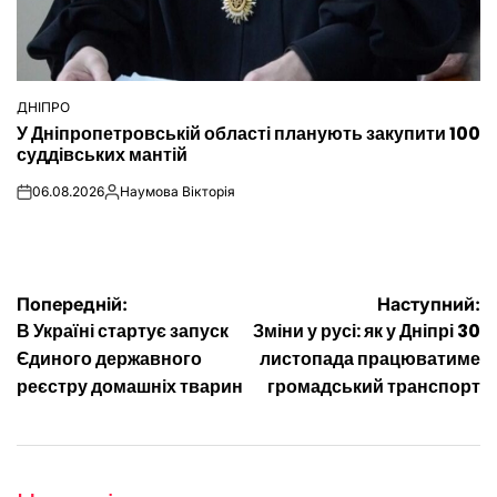
ДНІПРО
ОПУБЛІКУВАТИ
У Дніпропетровській області планують закупити 100
У
суддівських мантій
06.08.2026
Наумова Вікторія
on
Опубліковано
Навігація
Попередній:
Наступний:
В Україні стартує запуск
Зміни у русі: як у Дніпрі 30
записів
Єдиного державного
листопада працюватиме
реєстру домашніх тварин
громадський транспорт