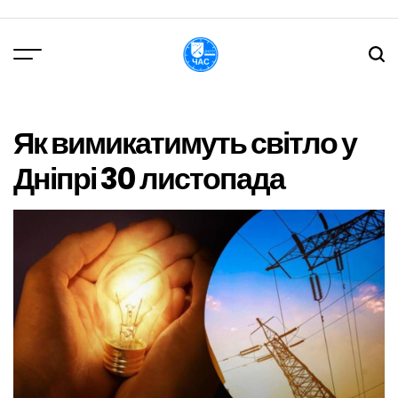
Перейти
до
вмісту
DPChas
Як вимикатимуть світло у
Дніпрі 30 листопада