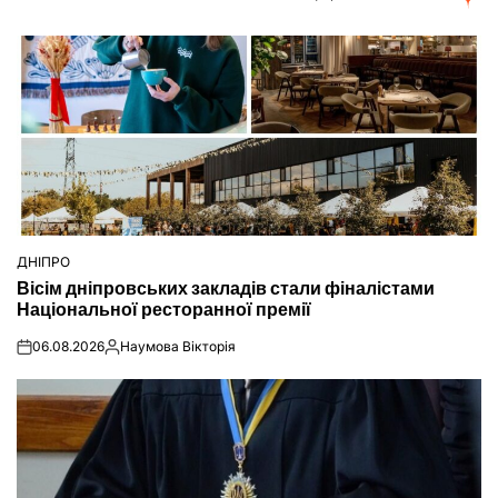
ДНІПРО
ОПУБЛІКУВАТИ
Вісім дніпровських закладів стали фіналістами
У
Національної ресторанної премії
06.08.2026
Наумова Вікторія
on
Опубліковано