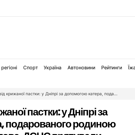
 регіоні
Спорт
Україна
Автоновини
Рейтинги
Їж
ї пастки: у Дніпрі за допомогою катера, подарованого родиною мера Бориса Філатова, ДСНС врятували лебедя
аної пастки: у Дніпрі за
а, подарованого родиною