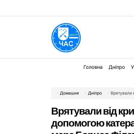
Перейти
до
вмісту
DPChas
Головна
Дніпро
У
Домашня
Дніпро
Врятували від крижано
Врятували від криж
допомогою катер