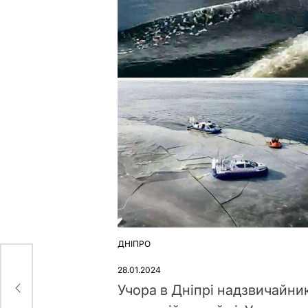
ДНІПРО
ОПУБЛІКУВАТИ
У
28.01.2024
ід
Учора в Дніпрі надзвичайни