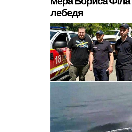
мера Бориса Філа
лебедя