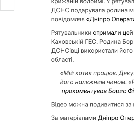
крижаній водоймі. У рятувал
ДСНС подарувала родина мі
повідомляє
«Дніпро Операт
Рятувальники
отримали цей
Каховській ГЕС. Родина Бор
ДСНСівці використали його
області.
«Мій котик працює. Дяк
його належним чином. «Ро
прокоментував Борис Ф
Відео можна подивитися за
За матеріалами
Дніпро Опе