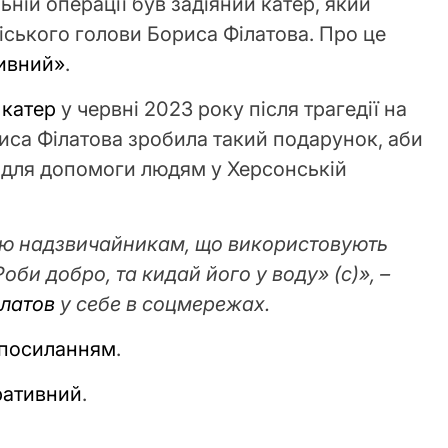
ьній операції був задіяний катер, який
ського голови Бориса Філатова. Про це
ивний»
.
 катер
у червні 2023 року після трагедії на
иса Філатова зробила такий подарунок, аби
 для допомоги людям у Херсонській
ую надзвичайникам, що використовують
би добро, та кидай його у воду» (с)», –
ілатов
у себе в соцмережах.
посиланням
.
ративний
.