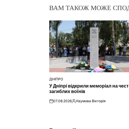
ВАМ ТАКОЖ МОЖЕ СПО
ДНІПРО
ОПУБЛІКУВАТИ
У Дніпрі відкрили меморіал на чес
У
загиблих воїнів
07.08.2026
Наумова Вікторія
on
Опубліковано