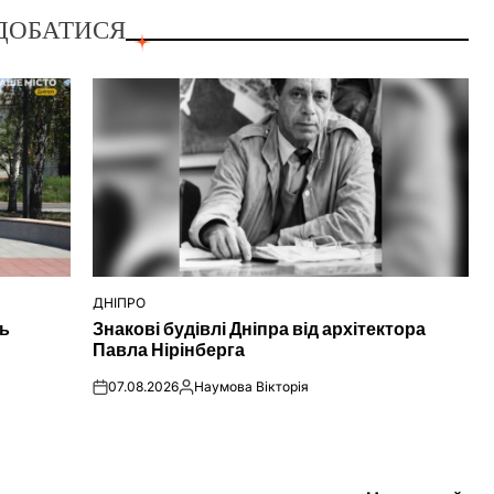
ДОБАТИСЯ
ДНІПРО
ОПУБЛІКУВАТИ
ть
Знакові будівлі Дніпра від архітектора
У
Павла Нірінберга
07.08.2026
Наумова Вікторія
on
Опубліковано