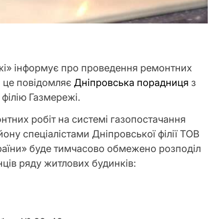
жі» інформує про проведення ремонтних
ро це повідомляє
Дніпровська порадниця
з
філію Газмережі.
онтних робіт на системі газопостачання
ону спеціалістами Дніпровської філії ТОВ
раїни» буде тимчасово обмежено розподіл
ців ряду житлових будинків: