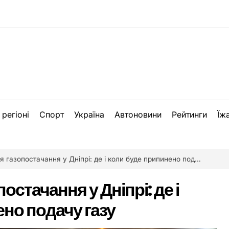
 регіоні
Спорт
Україна
Автоновини
Рейтинги
Їж
газопостачання у Дніпрі: де і коли буде припинено подачу газу
стачання у Дніпрі: де і
но подачу газу