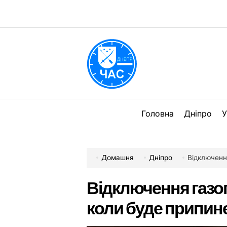
Перейти
до
вмісту
DPChas
Головна
Дніпро
У
Домашня
Дніпро
Відключення 
Відключення газопо
коли буде припине