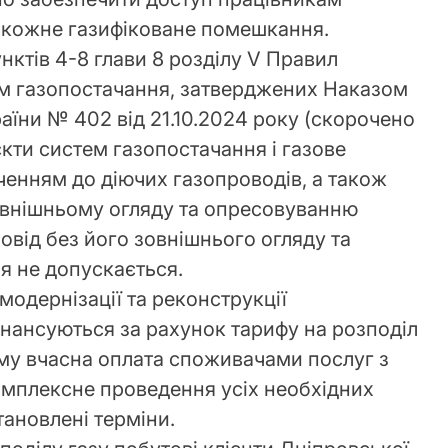
в кожне газифіковане помешкання.
ктів 4-8 глави 8 розділу V Правил
тем газопостачання, затверджених Наказом
аїни № 402 від 21.10.2024 року (скорочено
єкти систем газопостачання і газове
ченням до діючих газопроводів, а також
овнішньому огляду та опресовуванню
ровід без його зовнішнього огляду та
я не допускається.
модернізації та реконструкції
інансуються за рахунок тарифу на розподіл
му вчасна оплата споживачами послуг з
омплексне проведення усіх необхідних
тановлені терміни.