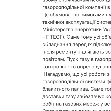
газорозподільної компанії 
Це обумовлено вимогами пун
технічної експлуатації сис
Міністерства енергетики Укр
– ПТЕСГ). Саме тому усі об’
обладнання перед їх підклю
після ремонту підлягають з
повітрям. Пуск газу в газоп
контрольного опресовуванн
Нагадуємо, що усі роботи з 
газорозподільної системи ф
блакитного палива. Саме то
доставки газу забезпечує к
робіт на газових мереж у вс