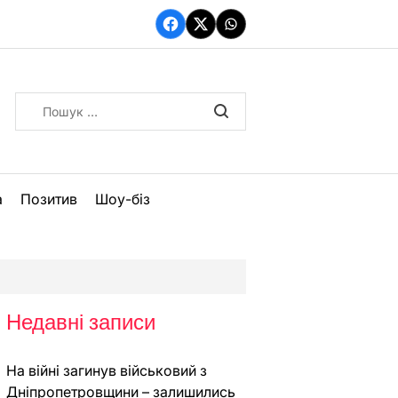
Facebook
Twitter
WhatsApp
Пошук:
а
Позитив
Шоу-біз
Недавні записи
На війні загинув військовий з
Дніпропетровщини – залишились