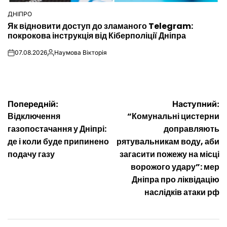
ДНІПРО
ОПУБЛІКУВАТИ
Як відновити доступ до зламаного Telegram:
У
покрокова інструкція від Кіберполіції Дніпра
07.08.2026
Наумова Вікторія
on
Опубліковано
Навігація
Попередній:
Наступний:
Відключення
“Комунальні цистерни
записів
газопостачання у Дніпрі:
доправляють
де і коли буде припинено
рятувальникам воду, аби
подачу газу
загасити пожежу на місці
ворожого удару”: мер
Дніпра про ліквідацію
наслідків атаки рф