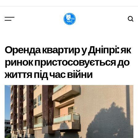
Перейти
до
вмісту
DPChas
Оренда квартир у Дніпрі: як
ринок пристосовується до
життя під час війни