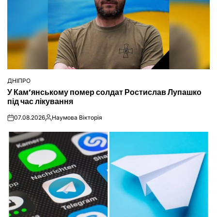
ДНІПРО
ОПУБЛІКУВАТИ
У Кам’янському помер солдат Ростислав Лупашко
У
під час лікування
07.08.2026
Наумова Вікторія
on
Опубліковано