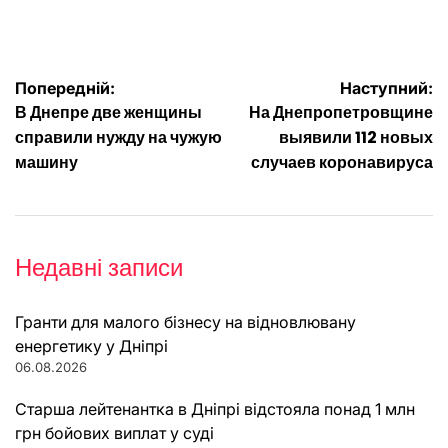
Навігація
Попередній:
Наступний:
В Днепре две женщины
На Днепропетровщине
записів
справили нужду на чужую
выявили 112 новых
машину
случаев коронавируса
Недавні записи
Гранти для малого бізнесу на відновлювану
енергетику у Дніпрі
06.08.2026
Старша лейтенантка в Дніпрі відстояла понад 1 млн
грн бойових виплат у суді