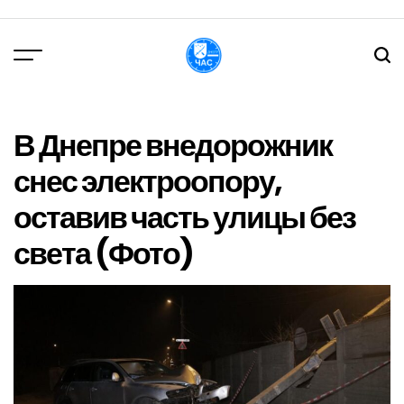
Перейти
до
вмісту
DPChas
В Днепре внедорожник
снес электроопору,
оставив часть улицы без
света (Фото)