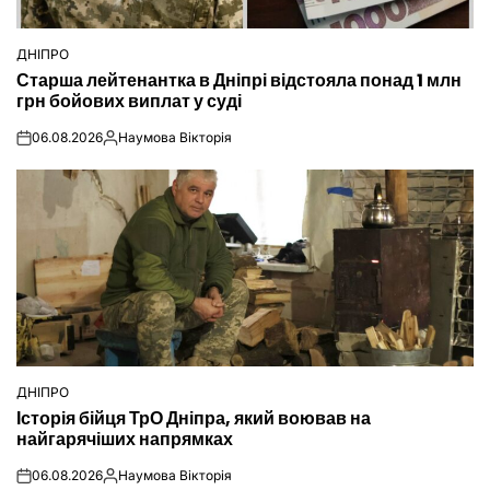
ДНІПРО
ОПУБЛІКУВАТИ
Старша лейтенантка в Дніпрі відстояла понад 1 млн
У
грн бойових виплат у суді
06.08.2026
Наумова Вікторія
on
Опубліковано
ДНІПРО
ОПУБЛІКУВАТИ
Історія бійця ТрО Дніпра, який воював на
У
найгарячіших напрямках
06.08.2026
Наумова Вікторія
on
Опубліковано