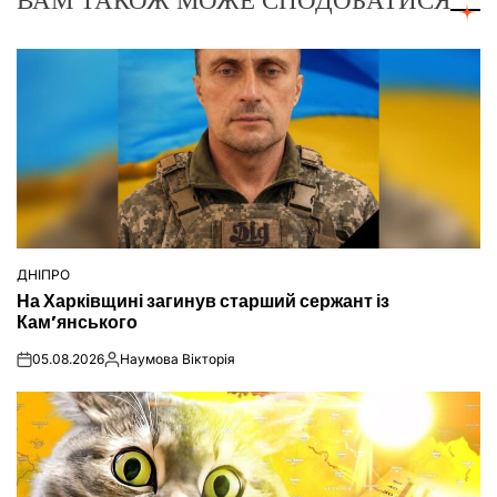
ВАМ ТАКОЖ МОЖЕ СПОДОБАТИСЯ
ДНІПРО
ОПУБЛІКУВАТИ
На Харківщині загинув старший сержант із
У
Кам’янського
05.08.2026
Наумова Вікторія
on
Опубліковано