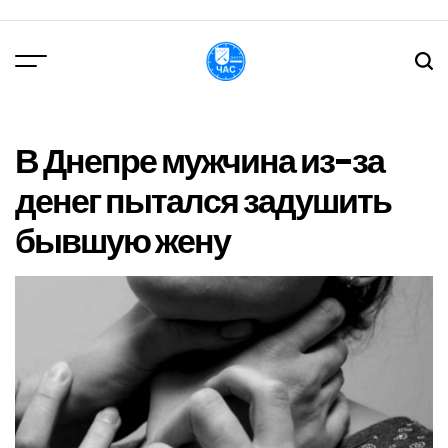
Перейти
до
вмісту
DPChas
В Днепре мужчина из-за
денег пытался задушить
бывшую жену