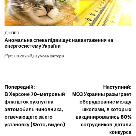
ДНІПРО
ОПУБЛІКУВАТИ
Аномальна спека підвищує навантаження на
У
енергосистему України
05.08.2026
Наумова Вікторія
on
Опубліковано
Навігація
Попередній:
Наступний:
В Херсоне 70-метровый
МОЗ Украины разыграет
записів
флагшток рухнул на
оборудование между
автомобиль чиновника,
школами, в которых
отвечающего за его
вакцинировались 80%
установку (Фото, видео)
сотрудников: детали
конкурса