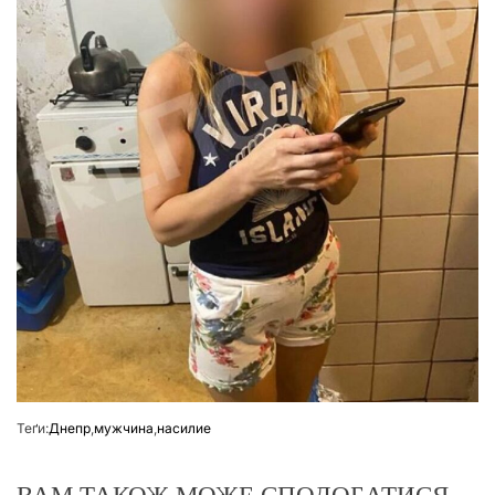
Теґи:
Днепр
,
мужчина
,
насилие