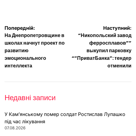
Навігація
Попередній:
Наступний:
На Днепропетровщине в
“Никопольский завод
записів
школах начнут проект по
ферросплавов””
развитию
выкупил парковку
эмоционального
“”ПриватБанка”: тендер
интеллекта
отменили
Недавні записи
У Кам’янському помер солдат Ростислав Лупашко
під час лікування
07.08.2026