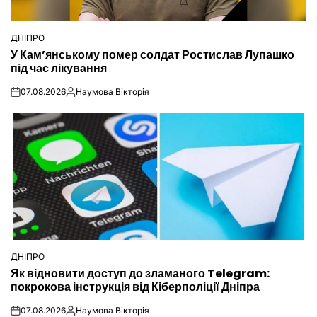
ДНІПРО
ОПУБЛІКУВАТИ
У Кам’янському помер солдат Ростислав Лупашко
У
під час лікування
07.08.2026
Наумова Вікторія
on
Опубліковано
ДНІПРО
ОПУБЛІКУВАТИ
Як відновити доступ до зламаного Telegram:
У
покрокова інструкція від Кіберполіції Дніпра
07.08.2026
Наумова Вікторія
on
Опубліковано