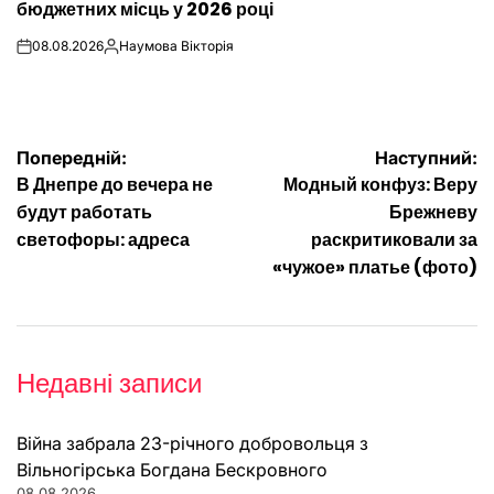
бюджетних місць у 2026 році
08.08.2026
Наумова Вікторія
on
Опубліковано
Навігація
Попередній:
Наступний:
В Днепре до вечера не
Модный конфуз: Веру
записів
будут работать
Брежневу
светофоры: адреса
раскритиковали за
«чужое» платье (фото)
Недавні записи
Війна забрала 23-річного добровольця з
Вільногірська Богдана Бескровного
08.08.2026