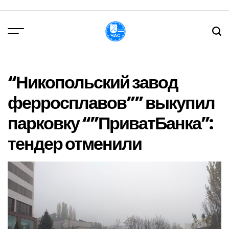
Перейти
до
вмісту
DPChas
“Никопольский завод
ферросплавов”” выкупил
парковку “”ПриватБанка”:
тендер отменили