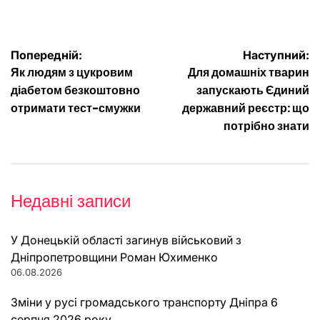
Навігація
Попередній:
Наступний:
Як людям з цукровим
Для домашніх тварин
записів
діабетом безкоштовно
запускають Єдиний
отримати тест-смужки
державний реєстр: що
потрібно знати
Недавні записи
У Донецькій області загинув військовий з
Дніпропетровщини Роман Юхименко
06.08.2026
Зміни у русі громадського транспорту Дніпра 6
серпня 2026 року