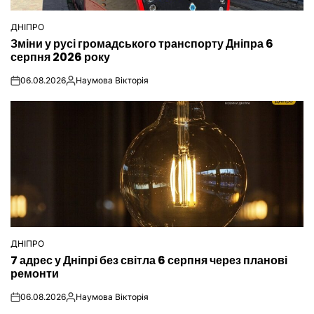
ДНІПРО
ОПУБЛІКУВАТИ
Зміни у русі громадського транспорту Дніпра 6
У
серпня 2026 року
06.08.2026
Наумова Вікторія
on
Опубліковано
ДНІПРО
ОПУБЛІКУВАТИ
7 адрес у Дніпрі без світла 6 серпня через планові
У
ремонти
06.08.2026
Наумова Вікторія
on
Опубліковано