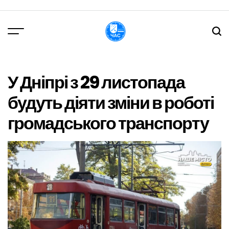
Перейти
до
вмісту
DPChas
У Дніпрі з 29 листопада
будуть діяти зміни в роботі
громадського транспорту