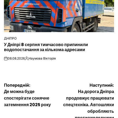
ДНІПРО
ОПУБЛІКУВАТИ
У Дніпрі 8 серпня тимчасово припинили
У
водопостачання за кількома адресами
08.08.2026
Наумова Вікторія
on
Опубліковано
Навігація
Попередній:
Наступний:
Де можна буде
На дорога Дніпра
записів
спостерігати сонячне
продовжує працювати
затемнення 2025 року
спецтехніка. Автошляхи
обробляють
протиожеледними