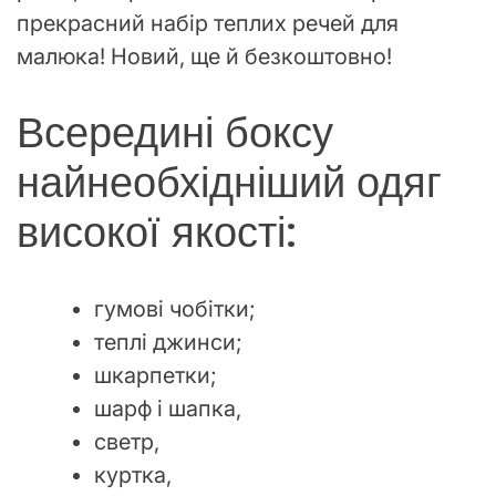
прекрасний набір теплих речей для
малюка! Новий, ще й безкоштовно!
Всередині боксу
найнеобхідніший одяг
високої якості:
гумові чобітки;
теплі джинси;
шкарпетки;
шарф і шапка,
светр,
куртка,