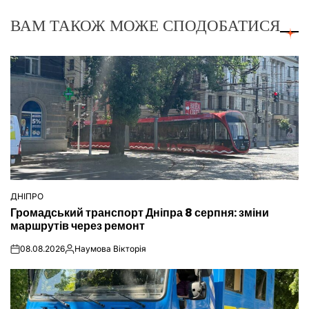
ВАМ ТАКОЖ МОЖЕ СПОДОБАТИСЯ
ДНІПРО
ОПУБЛІКУВАТИ
Громадський транспорт Дніпра 8 серпня: зміни
У
маршрутів через ремонт
08.08.2026
Наумова Вікторія
on
Опубліковано