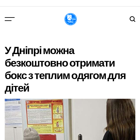
Перейти
до
вмісту
DPChas
У Дніпрі можна
безкоштовно отримати
бокс з теплим одягом для
дітей