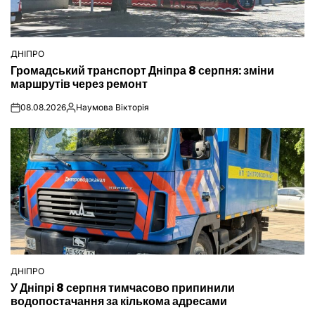
ДНІПРО
ОПУБЛІКУВАТИ
Громадський транспорт Дніпра 8 серпня: зміни
У
маршрутів через ремонт
08.08.2026
Наумова Вікторія
on
Опубліковано
ДНІПРО
ОПУБЛІКУВАТИ
У Дніпрі 8 серпня тимчасово припинили
У
водопостачання за кількома адресами