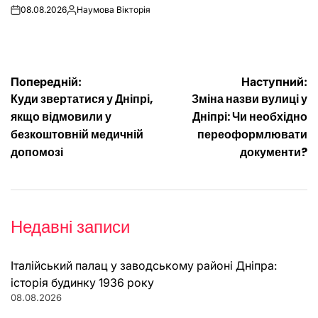
08.08.2026
Наумова Вікторія
on
Опубліковано
Навігація
Попередній:
Наступний:
Куди звертатися у Дніпрі,
Зміна назви вулиці у
записів
якщо відмовили у
Дніпрі: Чи необхідно
безкоштовній медичній
переоформлювати
допомозі
документи?
Недавні записи
Італійський палац у заводському районі Дніпра:
історія будинку 1936 року
08.08.2026