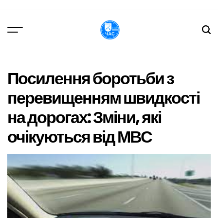
Перейти
до
вмісту
DPChas
Посилення боротьби з
перевищенням швидкості
на дорогах: Зміни, які
очікуються від МВС