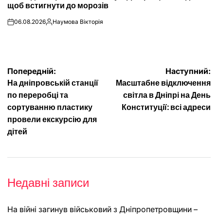
щоб встигнути до морозів
06.08.2026
Наумова Вікторія
on
Опубліковано
Навігація
Попередній:
Наступний:
На дніпровській станції
Масштабне відключення
записів
по переробці та
світла в Дніпрі на День
сортуванню пластику
Конституції: всі адреси
провели екскурсію для
дітей
Недавні записи
На війні загинув військовий з Дніпропетровщини –