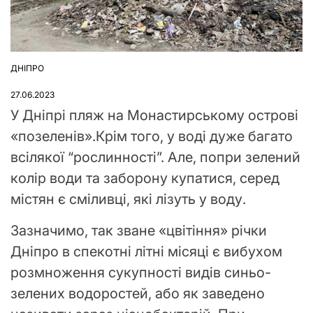
ДНІПРО
ОПУБЛІКУВАТИ
У
27.06.2023
У Дніпрі пляж на Монастирському острові
«позеленів».Крім того, у воді дуже багато
всілякої “рослинності”. Але, попри зелений
колір води та заборону купатися, серед
містян є сміливці, які лізуть у воду.
Зазначимо, так зване «цвітіння» річки
Дніпро в спекотні літні місяці є вибухом
розмноження сукупності видів синьо-
зелених водоростей, або як заведено