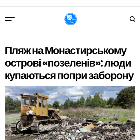
Перейти
до
вмісту
DPChas
Пляж на Монастирському
острові «позеленів»: люди
купаються попри заборону