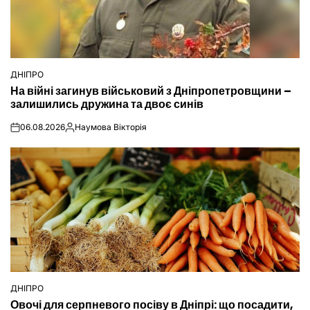
ДНІПРО
ОПУБЛІКУВАТИ
На війні загинув військовий з Дніпропетровщини –
У
залишились дружина та двоє синів
06.08.2026
Наумова Вікторія
on
Опубліковано
ДНІПРО
ОПУБЛІКУВАТИ
Овочі для серпневого посіву в Дніпрі: що посадити,
У