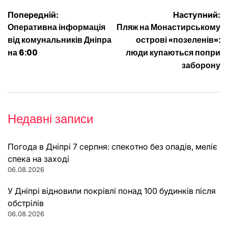
Навігація
Попередній:
Наступний:
Оперативна інформація
Пляж на Монастирському
записів
від комунальників Дніпра
острові «позеленів»:
на 6:00
люди купаються попри
заборону
Недавні записи
Погода в Дніпрі 7 серпня: спекотно без опадів, меліє
спека на заході
06.08.2026
У Дніпрі відновили покрівлі понад 100 будинків після
обстрілів
06.08.2026