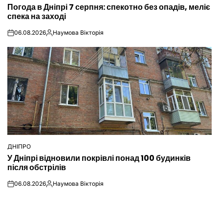
Погода в Дніпрі 7 серпня: спекотно без опадів, меліє
У
спека на заході
06.08.2026
Наумова Вікторія
on
Опубліковано
ДНІПРО
ОПУБЛІКУВАТИ
У Дніпрі відновили покрівлі понад 100 будинків
У
після обстрілів
06.08.2026
Наумова Вікторія
on
Опубліковано