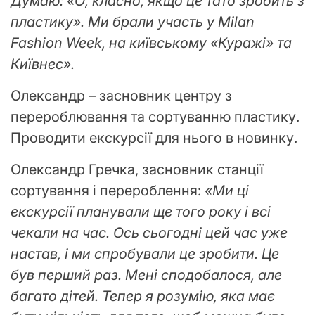
Думаю: «О, класно, якщо це тато зробить з
пластику». Ми брали участь у Milan
Fashion Week, на київському «Куражі» та
Київнес».
Олександр – засновник центру з
перероблювання та сортуванню пластику.
Проводити екскурсії для нього в новинку.
Олександр Гречка, засновник станції
сортування і перероблення:
«Ми ці
екскурсії планували ще того року і всі
чекали на час. Ось сьогодні цей час уже
настав, і ми спробували це зробити. Це
був перший раз. Мені сподобалося, але
багато дітей. Тепер я розумію, яка має