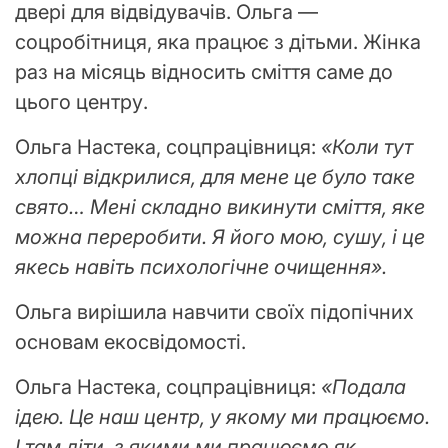
двері для відвідувачів. Ольга —
соцробітниця, яка працює з дітьми. Жінка
раз на місяць відносить сміття саме до
цього центру.
Ольга Настека, соцпрацівниця:
«Коли тут
хлопці відкрилися, для мене це було таке
свято… Мені складно викинути сміття, яке
можна переробити. Я його мою, сушу, і це
якесь навіть психологічне очищення».
Ольга вирішила навчити своїх підопічних
основам екосвідомості.
Ольга Настека, соцпрацівниця:
«Подала
ідею. Це наш центр, у якому ми працюємо.
І там діти, з якими ми працюємо як