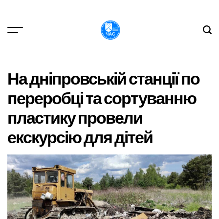
Перейти
до
вмісту
DPChas
На дніпровській станції по
переробці та сортуванню
пластику провели
екскурсію для дітей