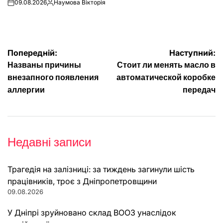
09.08.2026
Наумова Вікторія
on
Опубліковано
Навігація
Попередній:
Наступний:
Названы причины
Стоит ли менять масло в
записів
внезапного появления
автоматической коробке
аллергии
передач
Недавні записи
Трагедія на залізниці: за тиждень загинули шість
працівників, троє з Дніпропетровщини
09.08.2026
У Дніпрі зруйновано склад ВООЗ унаслідок