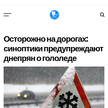
Перейти
до
вмісту
DPChas
Осторожно на дорогах:
синоптики предупреждают
днепрян о гололеде