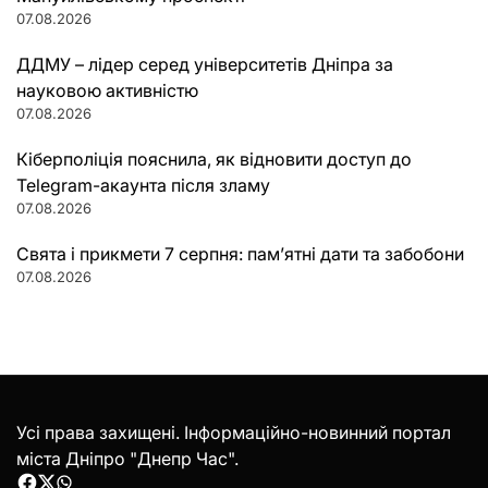
07.08.2026
ДДМУ – лідер серед університетів Дніпра за
науковою активністю
07.08.2026
Кіберполіція пояснила, як відновити доступ до
Telegram-акаунта після зламу
07.08.2026
Свята і прикмети 7 серпня: пам’ятні дати та забобони
07.08.2026
Усі права захищені. Інформаційно-новинний портал
міста Дніпро "Днепр Час".