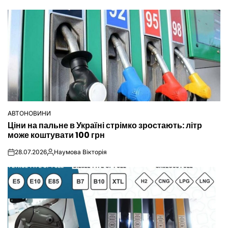
АВТОНОВИНИ
ОПУБЛІКУВАТИ
Ціни на пальне в Україні стрімко зростають: літр
У
може коштувати 100 грн
28.07.2026
Наумова Вікторія
on
Опубліковано