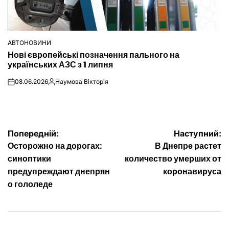
АВТОНОВИНИ
ОПУБЛІКУВАТИ
Нові європейські позначення пального на
У
українських АЗС з 1 липня
08.06.2026
Наумова Вікторія
on
Опубліковано
Навігація
Попередній:
Наступний:
Осторожно на дорогах:
В Днепре растет
записів
синоптики
количество умерших от
предупреждают днепрян
коронавируса
о гололеде