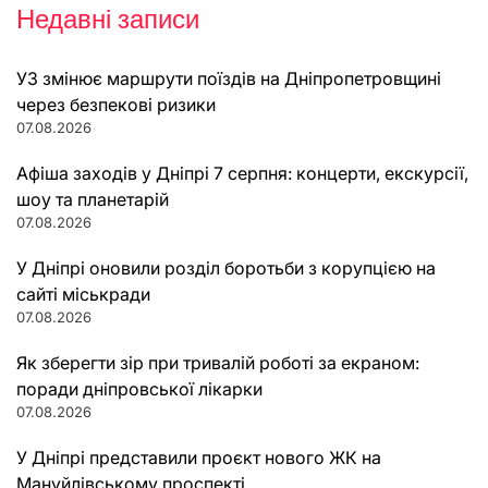
Недавні записи
УЗ змінює маршрути поїздів на Дніпропетровщині
через безпекові ризики
07.08.2026
Афіша заходів у Дніпрі 7 серпня: концерти, екскурсії,
шоу та планетарій
07.08.2026
У Дніпрі оновили розділ боротьби з корупцією на
сайті міськради
07.08.2026
Як зберегти зір при тривалій роботі за екраном:
поради дніпровської лікарки
07.08.2026
У Дніпрі представили проєкт нового ЖК на
Мануйлівському проспекті