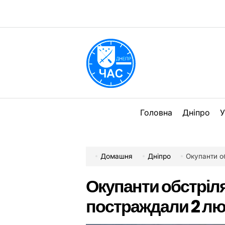
Перейти
до
вмісту
DPChas
Головна
Дніпро
У
Домашня
Дніпро
Окупанти о
Окупанти обстріля
постраждали 2 л