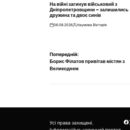
На війні загинув військовий з
У
Дніпропетровщини – залишились
дружина та двоє синів
06.08.2026
Наумова Вікторія
on
Опубліковано
Навігація
Попередній:
Борис Філатов привітав містян з
записів
Великоднем
Усі права захищені.
F
Інформаційно-новинний портал