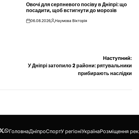
Овочі для серпневого посіву в Дніпрі: що
У
посадити, щоб встигнути до морозів
06.08.2026
Наумова Вікторія
on
Опубліковано
Наступний:
У Дніпрі затопило 2 райони: рятувальники
прибирають наслідки
Головна
Дніпро
Спорт
У регіоні
Україна
Розміщення ре
acebook
Twitter
WhatsApp