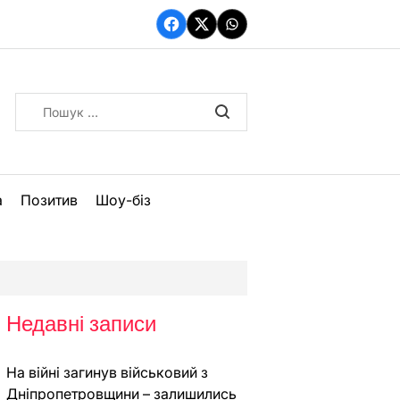
Facebook
Twitter
WhatsApp
Пошук:
а
Позитив
Шоу-біз
Недавні записи
На війні загинув військовий з
Дніпропетровщини – залишились