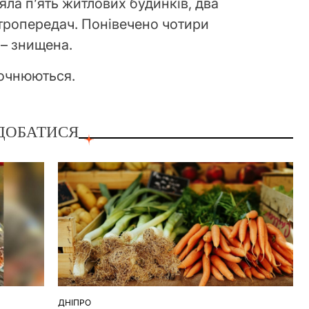
ла п’ять житлових будинків, два
ектропередач. Понівечено чотири
 – знищена.
точнюються.
ДОБАТИСЯ
ДНІПРО
ОПУБЛІКУВАТИ