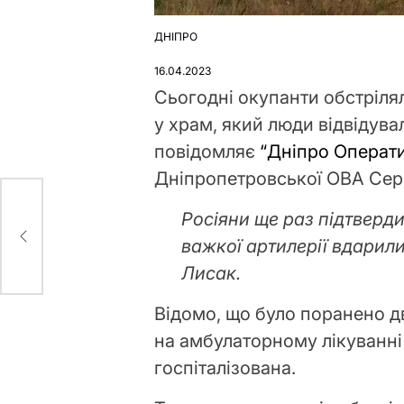
ДНІПРО
ОПУБЛІКУВАТИ
У
16.04.2023
Сьогодні окупанти обстріля
у храм, який люди відвідува
повідомляє
“Дніпро Операт
Дніпропетровської ОВА Серг
Росіяни ще раз підтверди
з
важкої артилерії вдарили
Лисак.
Відомо, що було поранено дв
на амбулаторному лікуванні 
госпіталізована.