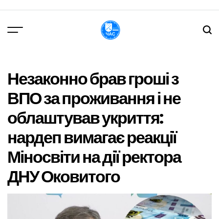
Перейти
до
вмісту
DPChas
Незаконно брав гроші з
ВПО за проживання і не
облаштував укриття:
нардеп вимагає реакції
Міносвіти на дії ректора
ДНУ Оковитого