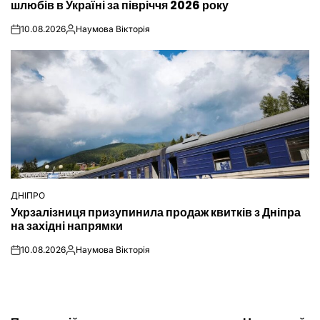
шлюбів в Україні за півріччя 2026 року
10.08.2026
Наумова Вікторія
on
Опубліковано
ДНІПРО
ОПУБЛІКУВАТИ
Укрзалізниця призупинила продаж квитків з Дніпра
У
на західні напрямки
10.08.2026
Наумова Вікторія
on
Опубліковано