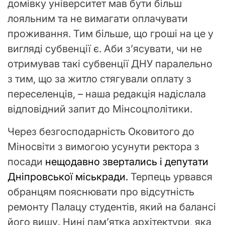
домівку університет мав бути більш
лояльним та не вимагати оплачувати
проживання. Тим більше, що гроші на це у
вигляді субвенції є. Аби з’ясувати, чи не
отримував такі субвенції ДНУ паралельно
з тим, що за житло стягували оплату з
переселенців, – наша редакція надіслала
відповідний запит до Мінсоцполітики.
Через безгосподарність Оковитого до
Міносвіти з вимогою усунути ректора з
посади
нещодавно звертались і депутати
Дніпровської міськради.
Терпець урвався
обранцям пояснювати про відсутність
ремонту Палацу студентів, який на балансі
його вишу. Нині памʼятка архітектури, яка