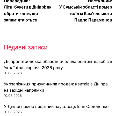
Навігація
Попередній:
Наступний:
Літні букети в Дніпрі: як
У Сумській області помер
записів
обрати квіти, що
воїн із Кам’янського
запам’ятаються
Павло Парамонов
Недавні записи
Дніпропетровська область очолила рейтинг шлюбів в
Україні за півріччя 2026 року
10.08.2026
Укрзалізниця призупинила продаж квитків з Дніпра
на західні напрямки
10.08.2026
У Дніпрі помер видатний науковець Іван Садовенко
10.08.2026