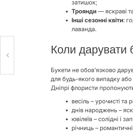
затишок;
Троянди
— яскраві та
Інші сезонні квіти
: г
лаванда.
Коли дарувати 
Букети не обов’язково дарув
для будь-якого випадку або
Дніпрі флористи пропонують
весіль – урочисті та 
днів народжень – яскр
ювілеїв – солідні і за
річниць – романтичні 