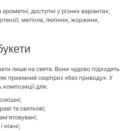
 ароматні, доступні у різних варіантах;
ортензії, матіола, люпини, жоржини,
букети
ати лише на свята. Вони чудово підходять
 як приємний сюрприз «без приводу». У
 композиції для:
розкішні;
аві та святкові;
пам’ятовувані;
і ніжні;