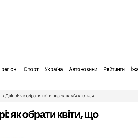
 регіоні
Спорт
Україна
Автоновини
Рейтинги
Їж
и в Дніпрі: як обрати квіти, що запам’ятаються
рі: як обрати квіти, що