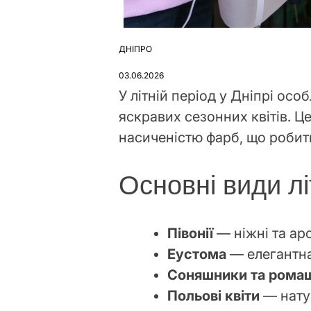
ДНІПРО
ОПУБЛІКУВАТИ
У
03.06.2026
У літній період у Дніпрі ос
яскравих сезонних квітів. Ц
насиченістю фарб, що робить
Основні види літ
Півонії
— ніжні та ар
Еустома
— елегантна
Соняшники та рома
Польові квіти
— нату