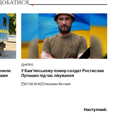
ДОБАТИСЯ
ДНІПРО
ОПУБЛІКУВАТИ
инили
У Кам’янському помер солдат Ростислав
У
сами
Лупашко під час лікування
07.08.2026
Наумова Вікторія
on
Опубліковано
Наступний: