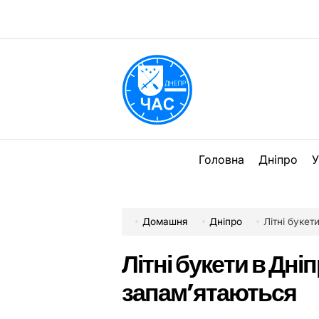
Перейти
до
вмісту
DPChas
Головна
Дніпро
У
Домашня
Дніпро
Літні букет
Літні букети в Дніп
запам’ятаються