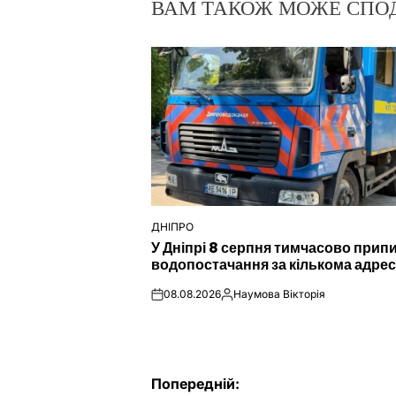
ВАМ ТАКОЖ МОЖЕ СПО
ДНІПРО
ОПУБЛІКУВАТИ
У Дніпрі 8 серпня тимчасово прип
У
водопостачання за кількома адре
08.08.2026
Наумова Вікторія
on
Опубліковано
Навігація
Попередній: