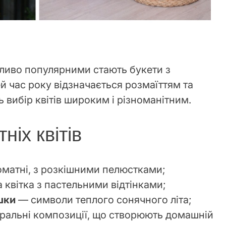
обливо популярними стають букети з
ей час року відзначається розмаїттям та
 вибір квітів широким і різноманітним.
ніх квітів
оматні, з розкішними пелюстками;
 квітка з пастельними відтінками;
шки
— символи теплого сонячного літа;
ральні композиції, що створюють домашній