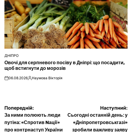
ДНІПРО
ОПУБЛІКУВАТИ
Овочі для серпневого посіву в Дніпрі: що посадити,
У
щоб встигнути до морозів
06.08.2026
Наумова Вікторія
on
Опубліковано
Навігація
Попередній:
Наступний:
За ними полюють люди
Сьогодні останній день: у
записів
путіна: «Спротив Nації»
«Дніпропетровськгазі»
про контрнаступ України
зробили важливу заяву