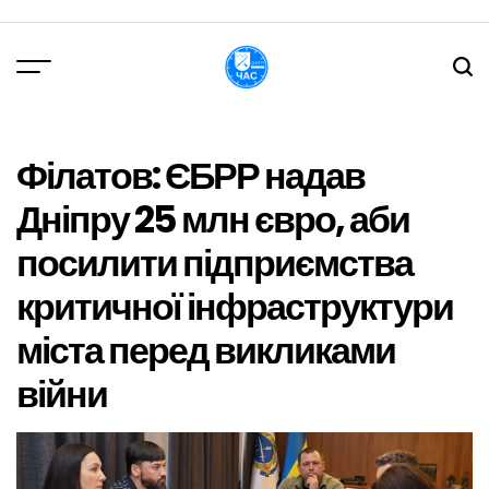
Перейти
до
вмісту
DPChas
Філатов: ЄБРР надав
Дніпру 25 млн євро, аби
посилити підприємства
критичної інфраструктури
міста перед викликами
війни