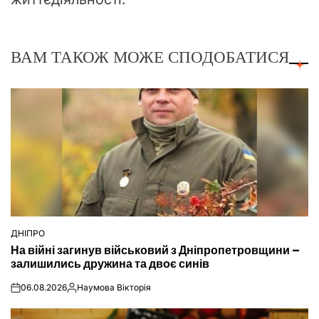
ВАМ ТАКОЖ МОЖЕ СПОДОБАТИСЯ
ДНІПРО
ОПУБЛІКУВАТИ
На війні загинув військовий з Дніпропетровщини –
У
залишились дружина та двоє синів
06.08.2026
Наумова Вікторія
on
Опубліковано