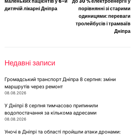
записів
маленьких пацієнтів у 6-й
до 30 % електроенергії у
дитячій лікарні Дніпра
порівнянні зі старими
одиницями: переваги
тролейбусів і трамваїв
Дніпра
Недавні записи
Громадський транспорт Дніпра 8 серпня: зміни
маршрутів через ремонт
08.08.2026
У Дніпрі 8 серпня тимчасово припинили
водопостачання за кількома адресами
08.08.2026
Уночі в Дніпрі та області пройшли атаки дронами: