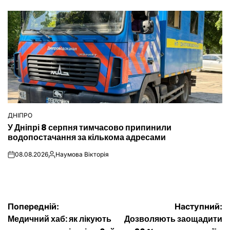
ДНІПРО
ОПУБЛІКУВАТИ
У Дніпрі 8 серпня тимчасово припинили
У
водопостачання за кількома адресами
08.08.2026
Наумова Вікторія
on
Опубліковано
Навігація
Попередній:
Наступний:
Медичний хаб: як лікують
Дозволяють заощадити