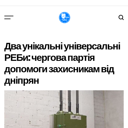
Перейти
до
вмісту
DPChas
Два унікальні універсальні
РЕБи: чергова партія
допомоги захисникам від
дніпрян