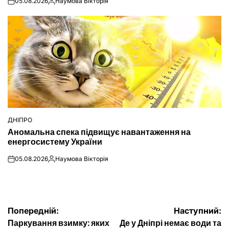
05.08.2026
Наумова Вікторія
on
Опубліковано
ДНІПРО
ОПУБЛІКУВАТИ
Аномальна спека підвищує навантаження на
У
енергосистему України
05.08.2026
Наумова Вікторія
on
Опубліковано
Навігація
Попередній:
Наступний:
Паркування взимку: яких
Де у Дніпрі немає води та