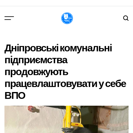
Перейти
до
вмісту
DPChas
Дніпровські комунальні
підприємства
продовжують
працевлаштовувати у себе
ВПО