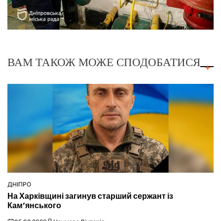
ВАМ ТАКОЖ МОЖЕ СПОДОБАТИСЯ
ДНІПРО
ОПУБЛІКУВАТИ
На Харківщині загинув старший сержант із
У
Кам’янського