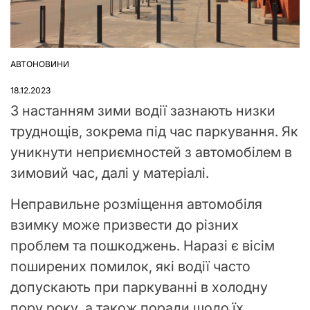
АВТОНОВИНИ
ОПУБЛІКУВАТИ
У
18.12.2023
З настанням зими водії зазнають низки
труднощів, зокрема під час паркування. Як
уникнути неприємностей з автомобілем в
зимовий час, далі у матеріалі.
Неправильне розміщення автомобіля
взимку може призвести до різних
проблем та пошкоджень. Наразі є вісім
поширених помилок, які водії часто
допускають при паркуванні в холодну
пору року, а також поради щодо їх