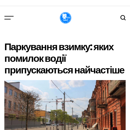
Перейти
до
вмісту
DPChas
Паркування взимку: яких
помилок водії
припускаються найчастіше