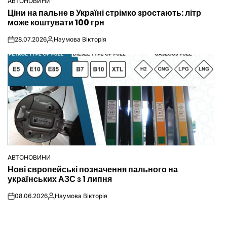
АВТОНОВИНИ
ОПУБЛІКУВАТИ
Ціни на пальне в Україні стрімко зростають: літр
У
може коштувати 100 грн
28.07.2026
Наумова Вікторія
on
Опубліковано
АВТОНОВИНИ
ОПУБЛІКУВАТИ
Нові європейські позначення пального на
У
українських АЗС з 1 липня
08.06.2026
Наумова Вікторія
on
Опубліковано