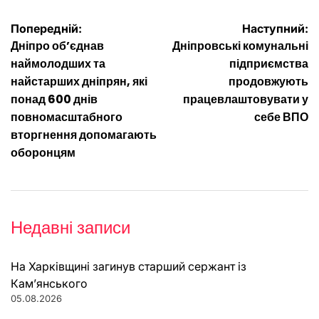
Навігація
Попередній:
Наступний:
Дніпро обʼєднав
Дніпровські комунальні
записів
наймолодших та
підприємства
найстарших дніпрян, які
продовжують
понад 600 днів
працевлаштовувати у
повномасштабного
себе ВПО
вторгнення допомагають
оборонцям
Недавні записи
На Харківщині загинув старший сержант із
Кам’янського
05.08.2026