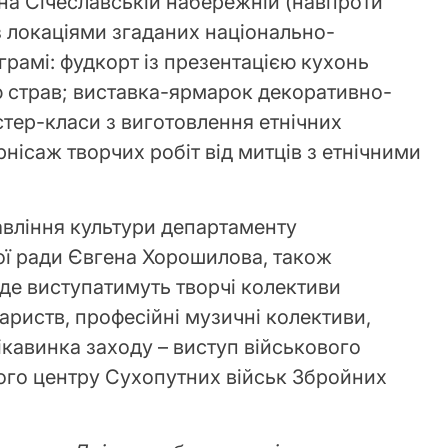
 на Січеславській набережній (навпроти
 локаціями згаданих національно-
грамі: фудкорт із презентацією кухонь
єю страв; виставка-ярмарок декоративно-
тер-класи з виготовлення етнічних
рнісаж творчих робіт від митців з етнічними
вління культури департаменту
кої ради Євгена Хорошилова, також
де виступатимуть творчі колективи
ариств, професійні музичні колективи,
 Цікавинка заходу – виступ військового
ого центру Сухопутних військ Збройних