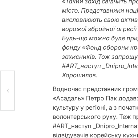
«Такий захід свідчить п
місто. Представники нац
висловлюють свою актив
ворожої збройної агресії
Будь-що можна буде при
фонду «Фонд оборони кра
захисників. Тож запрошу
#ART_наступ _Dnipro_Inte
Хорошилов.
Водночас представник грома
«Асадаль» Петро Пак додав:
культуру у регіоні, а з поч
волонтерського руху. Теж п
#ART_наступ _Dnipro_Intern
відвідувачів корейську кухн