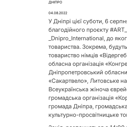
ДНІПРО
ОПУБЛІКУВАТИ
У
04.08.2022
У Дніпрі цієї суботи, 6 сер
благодійного проєкту #ART_
_Dnipro_International, до як
товариства. Зокрема, будут
товариство німців «Відергеб
обласна організація «Конгр
Дніпропетровський обласни
«Сакартвело», Литовське на
Всеукраїнська жіноча єврей
громадська організація «Ко
громада Дніпра, громадська
культурно-просвітницьке то