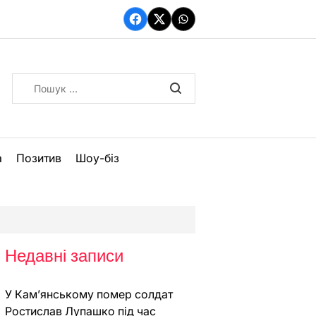
Facebook
Twitter
WhatsApp
Пошук:
а
Позитив
Шоу-біз
Недавні записи
У Кам’янському помер солдат
Ростислав Лупашко під час