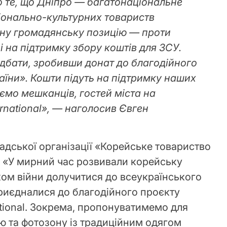
ро те, що Дніпро — багатонаціональне
іонально-культурних товариств
ну громадянську позицію — проти
 і на підтримку збору коштів для ЗСУ.
дбати, зробивши донат до благодійного
їни». Кошти підуть на підтримку наших
ємо мешканців, гостей міста на
rnational», — наголосив Євген
дської організації «Корейське товариство
 «У мирний час розвивали корейську
атком війни долучитися до всеукраїнського
риєдналися до благодійного проєкту
ational. Зокрема, пропонуватимемо для
ю та фотозону із традиційним одягом