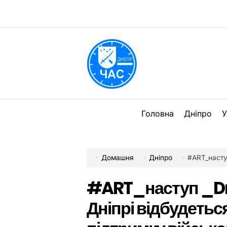
Перейти
до
вмісту
DPChas
Головна
Дніпро
У
Домашня
Дніпро
#ART_наступ _Dnip
#ART_наступ _Dni
Дніпрі відбудетьс