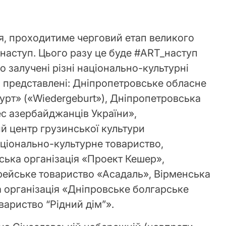
пня, проходитиме черговий етап великого
наступ. Цього разу це буде #ART_наступ
ого залучені різні національно-культурні
ь представлені: Дніпропетровське обласне
урт» («Wiedergeburt»), Дніпропетровська
ес азербайджанців України»,
й центр грузинської культури
ціонально-культурне товариство,
ська організація «Проект Кешер»,
рейське товариство «Асадаль», Вірменська
 організація «Дніпровське болгарське
вариство “Рідний дім”».