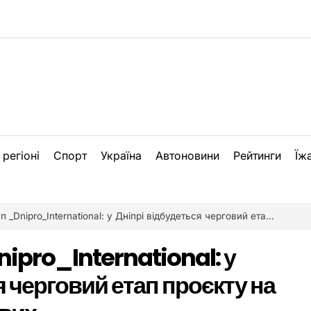
 регіоні
Спорт
Україна
Автоновини
Рейтинги
Їж
ro_International: у Дніпрі відбудеться черговий етап проєкту на підтримку військових
pro_International: у
я черговий етап проєкту на