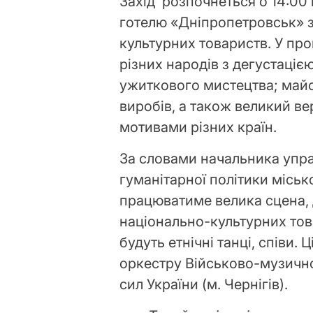
Захід розпочнеться о 14:00
готелю «Дніпропетровськ» з
культурних товариств. У про
різних народів з дегустаці
ужиткового мистецтва; майс
виробів, а також великий ве
мотивами різних країн.
За словами начальника упра
гуманітарної політики місь
працюватиме велика сцена, 
національно-культурних тов
будуть етнічні танці, співи.
оркестру Військово-музичн
сил України (м. Чернігів).