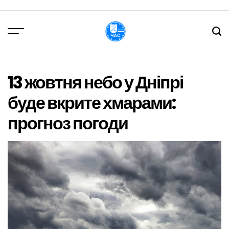
Перейти
до
вмісту
DPChas
13 жовтня небо у Дніпрі
буде вкрите хмарами:
прогноз погоди