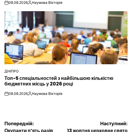
08.08.2026
Наумова Вікторія
on
Опубліковано
ДНІПРО
ОПУБЛІКУВАТИ
Топ-5 спеціальностей з найбільшою кількістю
У
бюджетних місць у 2026 році
08.08.2026
Наумова Вікторія
on
Опубліковано
Навігація
Попередній:
Наступний:
Окупанти п’ять разів
13 жовтня церковне свято