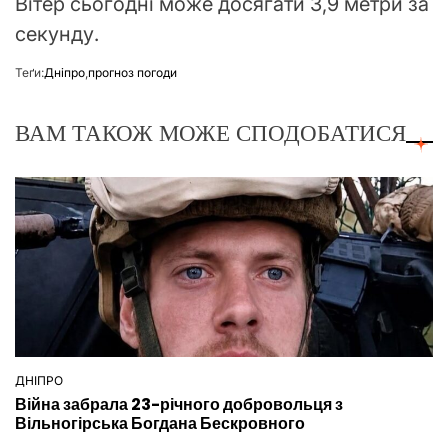
Вітер сьогодні може досягати 3,9 метри за
секунду.
Теґи:
Дніпро
,
прогноз погоди
ВАМ ТАКОЖ МОЖЕ СПОДОБАТИСЯ
ДНІПРО
ОПУБЛІКУВАТИ
Війна забрала 23-річного добровольця з
У
Вільногірська Богдана Бескровного