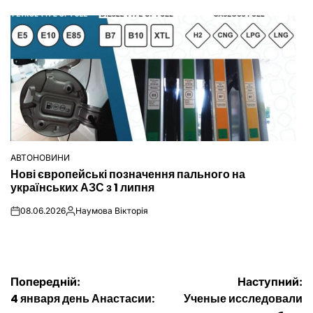
on
Опубліковано
АВТОНОВИНИ
ОПУБЛІКУВАТИ
Нові європейські позначення пального на
У
українських АЗС з 1 липня
08.06.2026
Наумова Вікторія
on
Опубліковано
Навігація
Попередній:
Наступний:
4 января день Анастасии:
Ученые исследовали