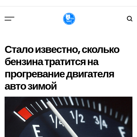
Перейти
до
вмісту
DPChas
Стало известно, сколько
бензина тратится на
прогревание двигателя
авто зимой