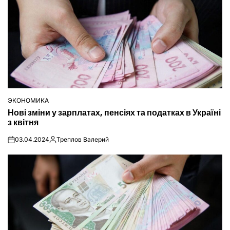
ЭКОНОМИКА
ОПУБЛІКУВАТИ
Нові зміни у зарплатах, пенсіях та податках в Україні
У
з квітня
03.04.2024
Треплов Валерий
on
Опубліковано