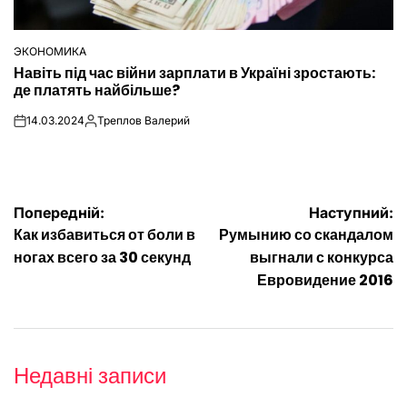
ЭКОНОМИКА
ОПУБЛІКУВАТИ
Навіть під час війни зарплати в Україні зростають:
У
де платять найбільше?
14.03.2024
Треплов Валерий
on
Опубліковано
Навігація
Попередній:
Наступний:
Как избавиться от боли в
Румынию со скандалом
записів
ногах всего за 30 секунд
выгнали с конкурса
Евровидение 2016
Недавні записи