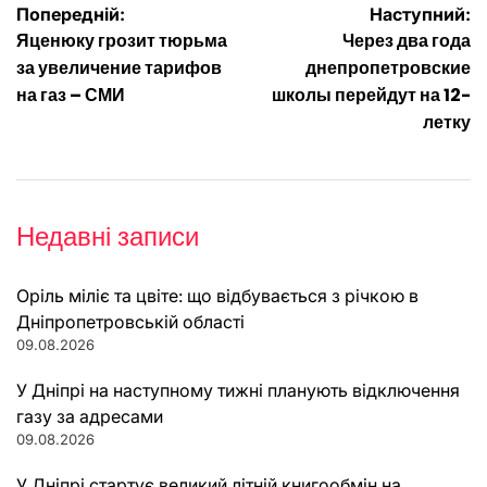
Навігація
Попередній:
Наступний:
Яценюку грозит тюрьма
Через два года
записів
за увеличение тарифов
днепропетровские
на газ – СМИ
школы перейдут на 12-
летку
Недавні записи
Оріль міліє та цвіте: що відбувається з річкою в
Дніпропетровській області
09.08.2026
У Дніпрі на наступному тижні планують відключення
газу за адресами
09.08.2026
У Дніпрі стартує великий літній книгообмін на