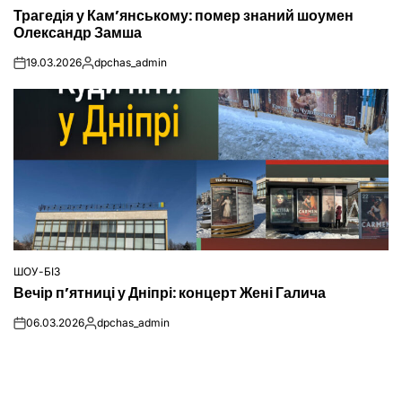
ОПУБЛІКУВАТИ
Трагедія у Кам’янському: помер знаний шоумен
У
Олександр Замша
19.03.2026
dpchas_admin
on
Опубліковано
ШОУ-БІЗ
ОПУБЛІКУВАТИ
Вечір п’ятниці у Дніпрі: концерт Жені Галича
У
06.03.2026
dpchas_admin
on
Опубліковано