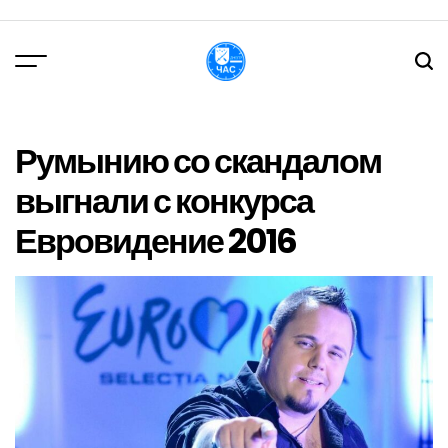
Перейти
до
вмісту
DPChas
Румынию со скандалом
выгнали с конкурса
Евровидение 2016