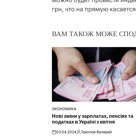
можно будет провести инде
грн, что на прямую касаетс
ВАМ ТАКОЖ МОЖЕ СПО
ЭКОНОМИКА
ОПУБЛІКУВАТИ
Нові зміни у зарплатах, пенсіях та
У
податках в Україні з квітня
03.04.2024
Треплов Валерий
on
Опубліковано