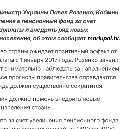
министр Украины Павел Розенко, Кабмин
ления в пенсионный фонд за счет
рплаты и внедрить ряд новых
населения, об этом сообщает
mariupol.tv
.
тво страны ожидает позитивный эффект от
аты с 1 января 2017 года. Розенко заявил,
ет внимательно наблюдать за наполнением
все прогнозы правительства оправдаются
нда должен существенно сократится.
ния должны помочь внедрить новые
населения страны.
то за счет увеличения пенсионного фонда