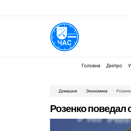
Перейти
до
вмісту
DPChas
Головна
Дніпро
У
Домашня
Экономика
Розенк
Розенко поведал 