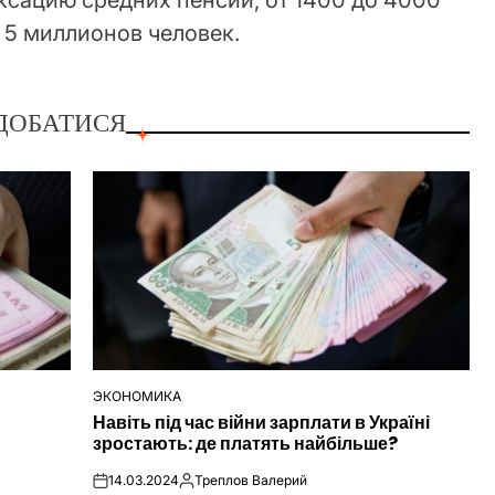
ксацию средних пенсий, от 1400 до 4000
я 5 миллионов человек.
ДОБАТИСЯ
ЭКОНОМИКА
ОПУБЛІКУВАТИ
Навіть під час війни зарплати в Україні
У
зростають: де платять найбільше?
14.03.2024
Треплов Валерий
on
Опубліковано