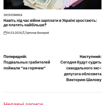
ЭКОНОМИКА
ОПУБЛІКУВАТИ
Навіть під час війни зарплати в Україні зростають:
У
де платять найбільше?
14.03.2024
Треплов Валерий
on
Опубліковано
Навігація
Попередній:
Наступний:
Подвальных грабителей
Сегодня будут судить
записів
поймали “на горячем”
скандального экс-
депутата облсовета
Викторию Шилову
Недавні записи