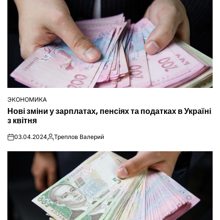
ЭКОНОМИКА
ОПУБЛІКУВАТИ
Нові зміни у зарплатах, пенсіях та податках в Україні
У
з квітня
03.04.2024
Треплов Валерий
on
Опубліковано