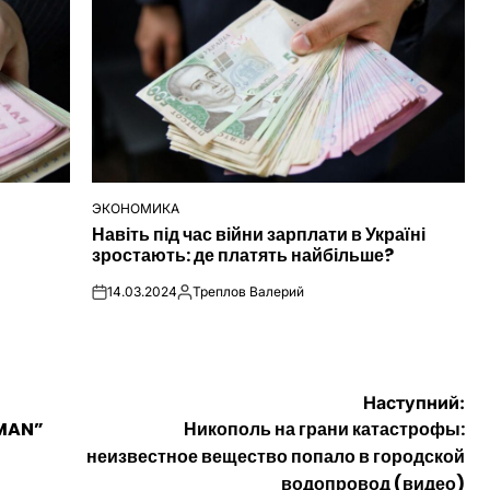
ЭКОНОМИКА
ОПУБЛІКУВАТИ
Навіть під час війни зарплати в Україні
У
зростають: де платять найбільше?
14.03.2024
Треплов Валерий
on
Опубліковано
Наступний:
“MAN”
Никополь на грани катастрофы:
неизвестное вещество попало в городской
водопровод (видео)