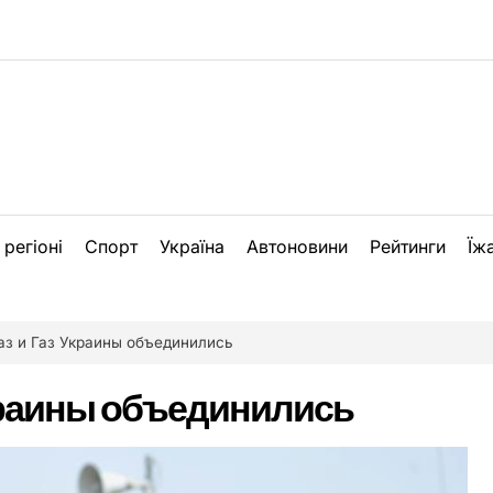
 регіоні
Спорт
Україна
Автоновини
Рейтинги
Їж
аз и Газ Украины объединились
краины объединились