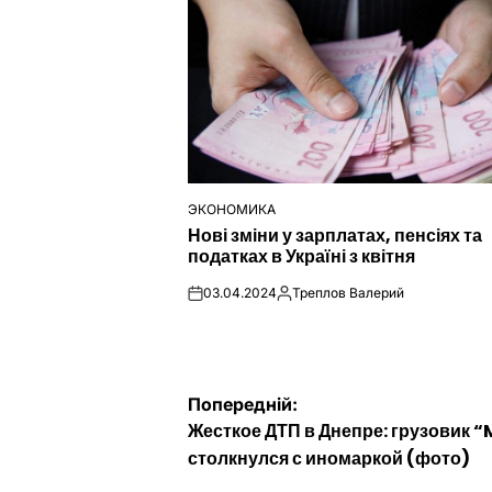
ЭКОНОМИКА
ОПУБЛІКУВАТИ
Нові зміни у зарплатах, пенсіях та
У
податках в Україні з квітня
03.04.2024
Треплов Валерий
on
Опубліковано
Навігація
Попередній:
Жесткое ДТП в Днепре: грузовик 
записів
столкнулся с иномаркой (фото)