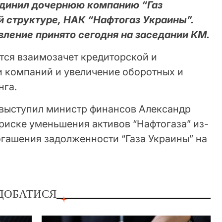
единил дочернюю компанию “Газ
й структуре, НАК “Нафтогаз Украины”.
ление принято сегодня на заседании КМ.
тся взаимозачет кредиторской и
 компаний и увеличение оборотных и
нга.
выступил министр финансов Александр
риске уменьшения активов “Нафтогаза” из-
огашения задолженности “Газа Украины” на
ДОБАТИСЯ