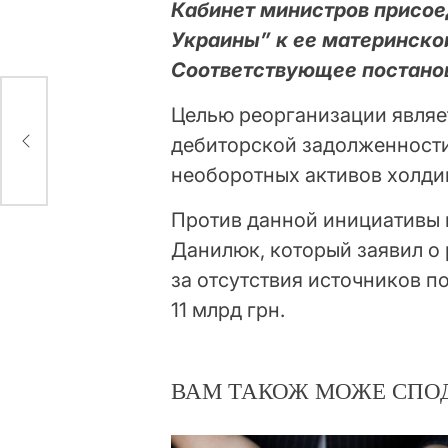
Кабинет министров присо
Украины” к ее материнско
Соответствующее постанов
Целью реорганизации являе
к
й
дебиторской задолженности
необоротных активов холди
Против данной инициативы 
Данилюк, который заявил о 
за отсутствия источников п
11 млрд грн.
ВАМ ТАКОЖ МОЖЕ СПО