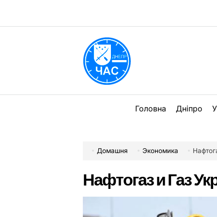
Перейти
до
вмісту
DPChas
Головна
Дніпро
У
Домашня
Экономика
Нафтог
Нафтогаз и Газ У