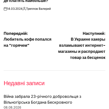
де платять найбільше?
14.03.2024
Треплов Валерий
on
Опубліковано
Навігація
Попередній:
Наступний:
Любитель кофе попался
В Украине хакеры
записів
на “горячем”
взламывают интернет-
магазины и распродают
товар за бесценок
Недавні записи
Війна забрала 23-річного добровольця з
Вільногірська Богдана Бескровного
08.08.2026