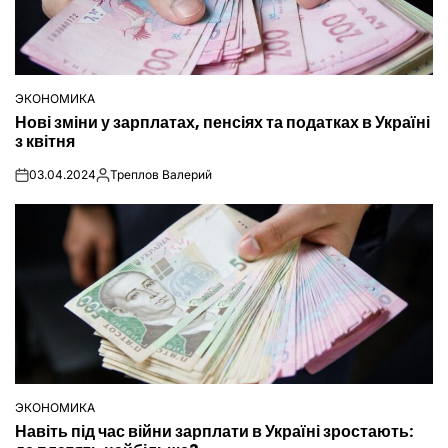
ЭКОНОМИКА
ОПУБЛІКУВАТИ
Нові зміни у зарплатах, пенсіях та податках в Україні
У
з квітня
03.04.2024
Треплов Валерий
on
Опубліковано
ЭКОНОМИКА
ОПУБЛІКУВАТИ
Навіть під час війни зарплати в Україні зростають:
У