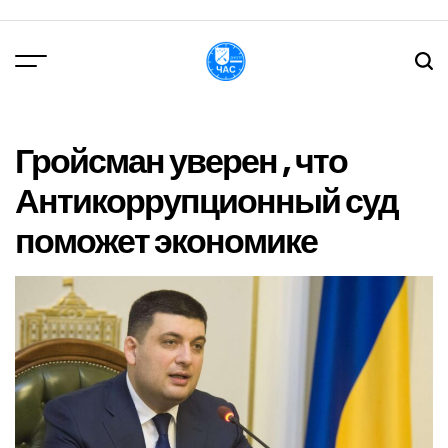
Перейти
до
вмісту
DPChas
Гройсман уверен , что
Антикоррупционный суд
поможет экономике