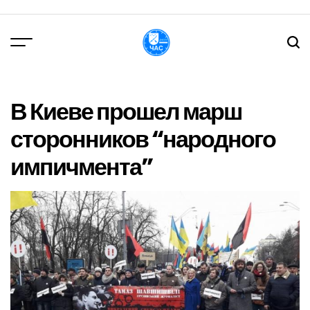
Перейти
до
вмісту
DPChas
В Киеве прошел марш
сторонников “народного
импичмента”