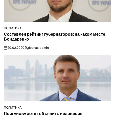
ПОЛИТИКА
ОПУБЛІКУВАТИ
Составлен рейтинг губернаторов: на каком месте
У
Бондаренко
20.02.2020
dpchas_admin
on
Опубліковано
ПОЛИТИКА
ОПУБЛІКУВАТИ
Пригунову хотят объявить недоверие
У