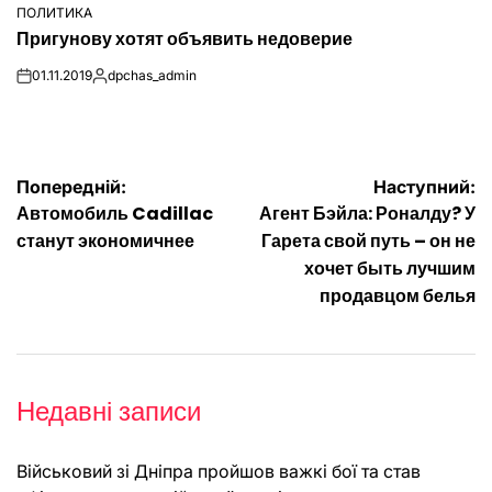
ПОЛИТИКА
ОПУБЛІКУВАТИ
Пригунову хотят объявить недоверие
У
01.11.2019
dpchas_admin
on
Опубліковано
Навігація
Попередній:
Наступний:
Автомобиль Cadillac
Агент Бэйла: Роналду? У
записів
станут экономичнее
Гарета свой путь – он не
хочет быть лучшим
продавцом белья
Недавні записи
Військовий зі Дніпра пройшов важкі бої та став