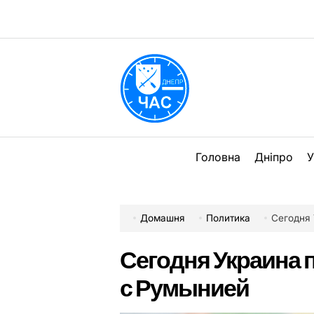
Перейти
до
вмісту
DPChas
Головна
Дніпро
У
Домашня
Политика
Сегодня
Сегодня Украина 
с Румынией