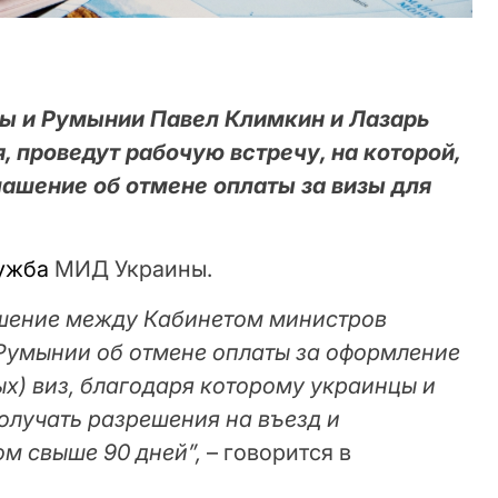
ы и Румынии Павел Климкин и Лазарь
, проведут рабочую встречу, на которой,
лашение об отмене оплаты за визы для
ужба
МИД Украины.
шение между Кабинетом министров
Румынии об отмене оплаты за оформление
х) виз, благодаря которому украинцы и
олучать разрешения на въезд и
ом свыше 90 дней”,
– говорится в