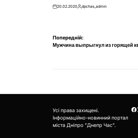
20.02.2020
dpchas_admin
on
Опубліковано
Навігація
Попередній:
Мужчина выпрыгнул из горящей 
записів
Усі права захищені.
F
Інформаційно-новинний портал
міста Дніпро "Днепр Час".