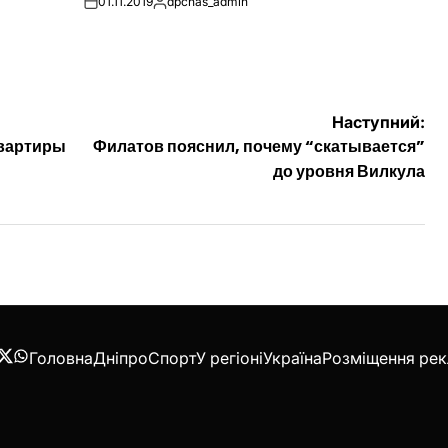
01.11.2019
dpchas_admin
on
Опубліковано
Наступний:
квартиры
Филатов пояснил, почему “скатывается”
до уровня Вилкула
Головна
Дніпро
Спорт
У регіоні
Україна
Розміщення ре
acebook
Twitter
WhatsApp