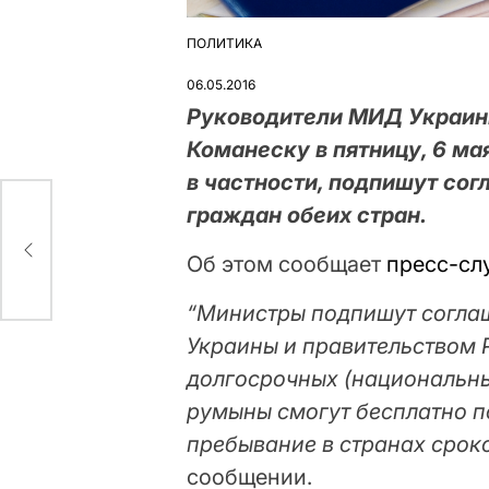
ПОЛИТИКА
ОПУБЛІКУВАТИ
У
06.05.2016
Руководители МИД Украин
Команеску в пятницу, 6 мая
в частности, подпишут сог
граждан обеих стран.
й
Об этом сообщает
пресс-сл
“Министры подпишут согла
Украины и правительством 
долгосрочных (национальны
румыны смогут бесплатно п
пребывание в странах срок
сообщении.