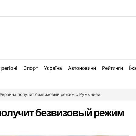
 регіоні
Спорт
Україна
Автоновини
Рейтинги
Їж
 Украина получит безвизовый режим с Румынией
получит безвизовый режим