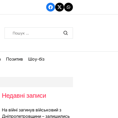
Facebook
Twitter
WhatsApp
Пошук:
а
Позитив
Шоу-біз
Недавні записи
На війні загинув військовий з
Дніпропетровщини – залишились