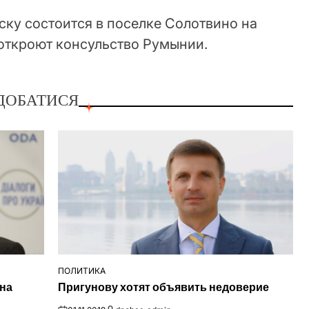
ску состоится в поселке Солотвино на
 откроют консульство Румынии.
ДОБАТИСЯ
ПОЛИТИКА
ОПУБЛІКУВАТИ
 на
Пригунову хотят объявить недоверие
У