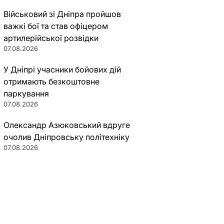
Військовий зі Дніпра пройшов
важкі бої та став офіцером
артилерійської розвідки
07.08.2026
У Дніпрі учасники бойових дій
отримають безкоштовне
паркування
07.08.2026
Олександр Азюковський вдруге
очолив Дніпровську політехніку
07.08.2026