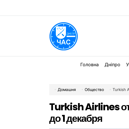
Перейти
до
вмісту
DPChas
Головна
Дніпро
У
Домашня
Общество
Turkish 
Turkish Airlines 
до 1 декабря