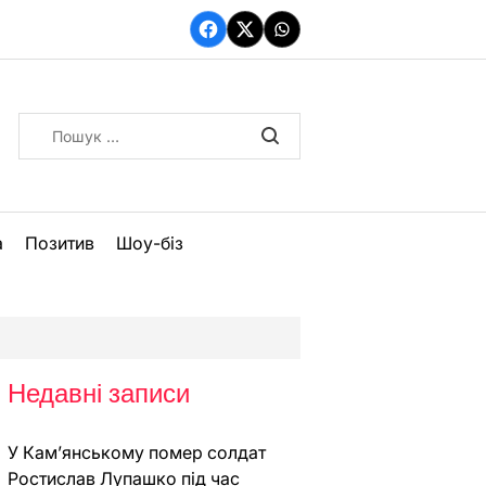
Facebook
Twitter
WhatsApp
Пошук:
а
Позитив
Шоу-біз
Недавні записи
У Кам’янському помер солдат
Ростислав Лупашко під час