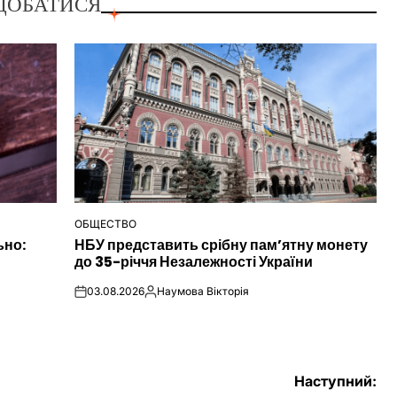
ДОБАТИСЯ
ОБЩЕСТВО
ОПУБЛІКУВАТИ
ьно:
НБУ представить срібну пам’ятну монету
У
до 35-річчя Незалежності України
03.08.2026
Наумова Вікторія
on
Опубліковано
Наступний: