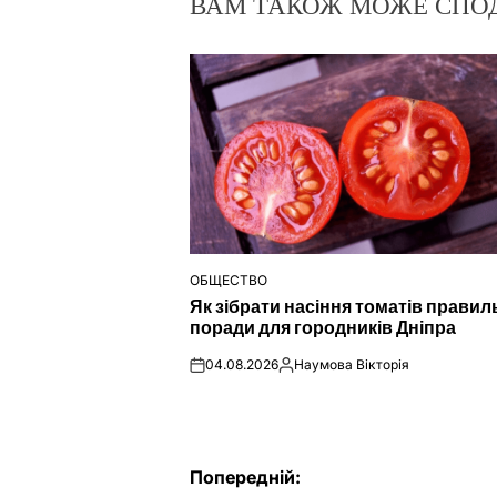
ВАМ ТАКОЖ МОЖЕ СПО
ОБЩЕСТВО
ОПУБЛІКУВАТИ
Як зібрати насіння томатів правил
У
поради для городників Дніпра
04.08.2026
Наумова Вікторія
on
Опубліковано
Навігація
Попередній: