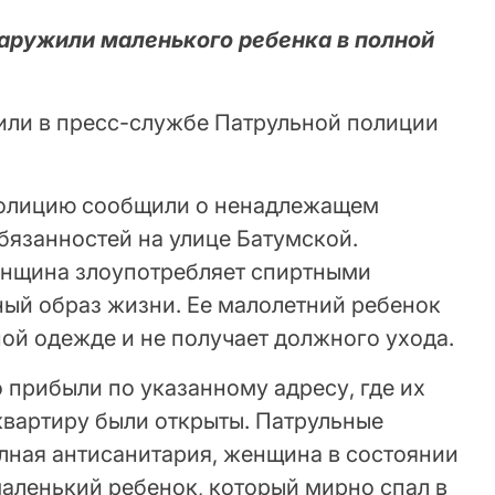
аружили маленького ребенка в полной
или в пресс-службе Патрульной полиции
в полицию сообщили о ненадлежащем
бязанностей на улице Батумской.
женщина злоупотребляет спиртными
ный образ жизни. Ее малолетний ребенок
ной одежде и не получает должного ухода.
 прибыли по указанному адресу, где их
квартиру были открыты. Патрульные
лная антисанитария, женщина в состоянии
маленький ребенок, который мирно спал в