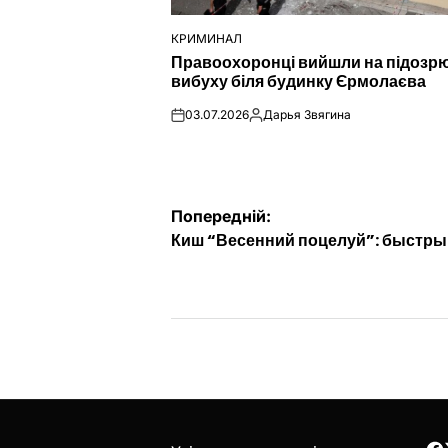
КРИМИНАЛ
ОПУБЛІКУВАТИ
Правоохоронці вийшли на підозр
У
вибуху біля будинку Єрмолаєва
03.07.2026
Дарья Звягина
on
Опубліковано
Навігація
Попередній:
Киш “Весенний поцелуй”: быстры
записів