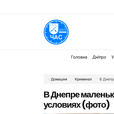
Перейти
до
вмісту
DPChas
Головна
Дніпро
У
Домашня
Криминал
В Днепр
В Днепре маленьк
условиях (фото)