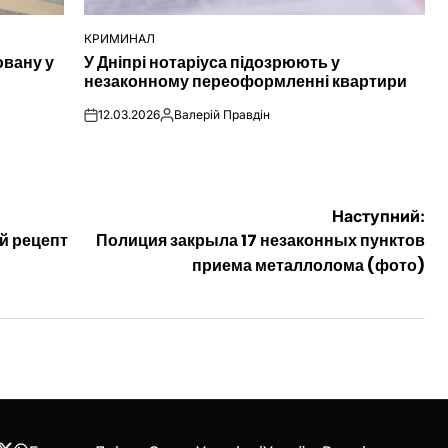
КРИМИНАЛ
ОПУБЛІКУВАТИ
ювану у
У Дніпрі нотаріуса підозрюють у
У
незаконному переоформленні квартири
12.03.2026
Валерій Правдін
on
Опубліковано
Наступний:
й рецепт
Полиция закрыла 17 незаконных пунктов
приема металлолома (фото)