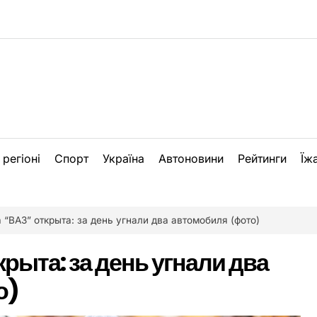
 регіоні
Спорт
Україна
Автоновини
Рейтинги
Їж
 “ВАЗ” открыта: за день угнали два автомобиля (фото)
крыта: за день угнали два
о)