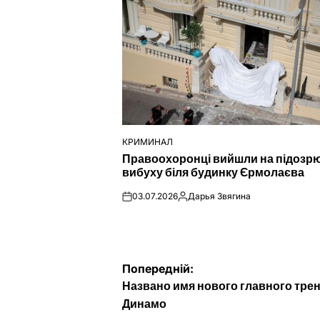
КРИМИНАЛ
ОПУБЛІКУВАТИ
Правоохоронці вийшли на підозр
У
вибуху біля будинку Єрмолаєва
03.07.2026
Дарья Звягина
on
Опубліковано
Навігація
Попередній:
Названо имя нового главного тре
записів
Динамо