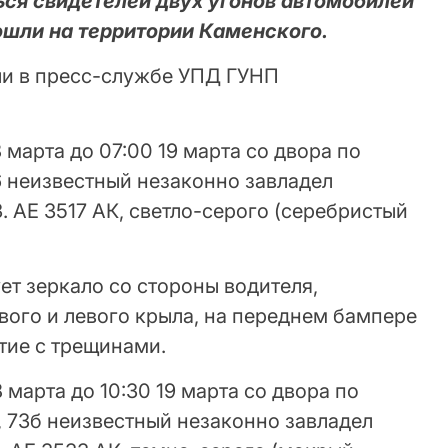
ься свидетелей двух угонов автомобилей
ошли на территории Каменского.
ли в пресс-службе УПД ГУНП
 марта до 07:00 19 марта со двора по
6 неизвестный незаконно завладел
. АЕ 3517 АК, светло-серого (серебристый
ует зеркало со стороны водителя,
вого и левого крыла, на переднем бампере
тие с трещинами.
 марта до 10:30 19 марта со двора по
 73б неизвестный незаконно завладел