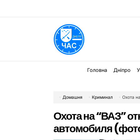
Перейти
до
вмісту
DPChas
Головна
Дніпро
У
Домашня
Криминал
Охота на
Охота на “ВАЗ” от
автомобиля (фот