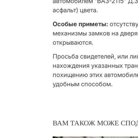
автомобилем “ВАЗ-2115” Д.З
асфальт) цвета.
Особые приметы:
отсутству
механизмы замков на дверя
открываются.
Просьба свидетелей, или л
нахождения указанных тран
похищению этих автомобилей
удобным способом.
ВАМ ТАКОЖ МОЖЕ СПО