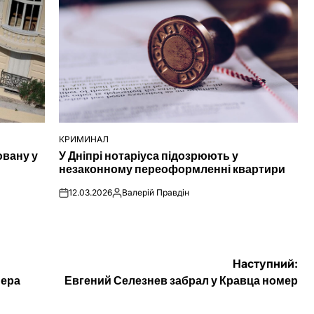
КРИМИНАЛ
ОПУБЛІКУВАТИ
ювану у
У Дніпрі нотаріуса підозрюють у
У
незаконному переоформленні квартири
12.03.2026
Валерій Правдін
on
Опубліковано
Наступний:
нера
Евгений Селезнев забрал у Кравца номер