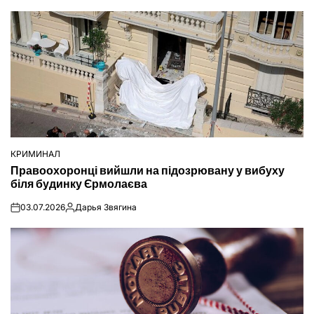
КРИМИНАЛ
ОПУБЛІКУВАТИ
Правоохоронці вийшли на підозрювану у вибуху
У
біля будинку Єрмолаєва
03.07.2026
Дарья Звягина
on
Опубліковано