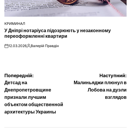
КРИМИНАЛ
ОПУБЛІКУВАТИ
У Дніпрі нотаріуса підозрюють у незаконному
У
переоформленні квартири
12.03.2026
Валерій Правдін
on
Опубліковано
Навігація
Попередній:
Наступний:
Детсад на
Малиньяджи плюнул в
записів
Днепропетровщине
Лобова на дуэли
признали лучшим
взглядов
объектом общественной
архитектуры Украины