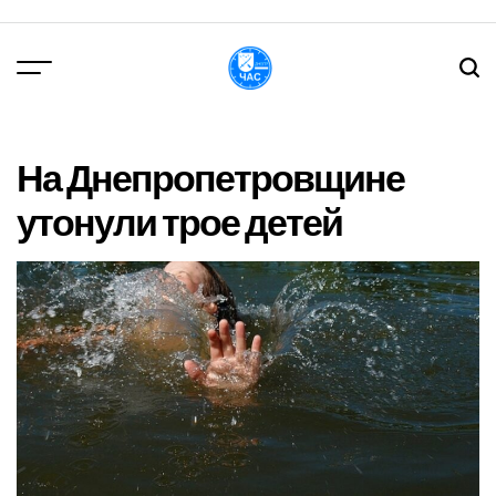
Перейти
до
вмісту
DPChas
На Днепропетровщине
утонули трое детей