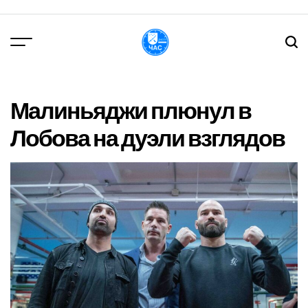
Перейти
до
вмісту
DPChas
Малиньяджи плюнул в
Лобова на дуэли взглядов