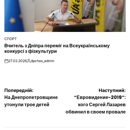
СПОРТ
ОПУБЛІКУВАТИ
Вчитель з Дніпра переміг на Всеукраїнському
У
конкурсі з фізкультури
27.02.2026
dpchas_admin
on
Опубліковано
Навігація
Попередній:
Наступний:
На Днепропетровщине
“Евровидение-2019”:
записів
утонули трое детей
кого Сергей Лазарев
обвинил в своем провале