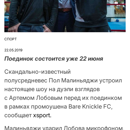
СПОРТ
ОПУБЛІКУВАТИ
У
22.05.2019
Поединок состоится уже 22 июня
Скандально-известный
полусредневес Пол Малиньяджи устроил
настоящее шоу на дуэли взглядов
с Артемом Лобовым перед их поединком
в рамках промоушена Bare Knickle FC,
сообщает
xsport.
Малиньяджи ударил Лобова микрофоном,