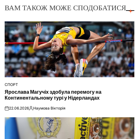
ВАМ ТАКОЖ МОЖЕ СПОДОБАТИСЯ
СПОРТ
ОПУБЛІКУВАТИ
Ярослава Магучіх здобула перемогу на
У
Континентальному турі у Нідерландах
22.06.2026
Наумова Вікторія
on
Опубліковано